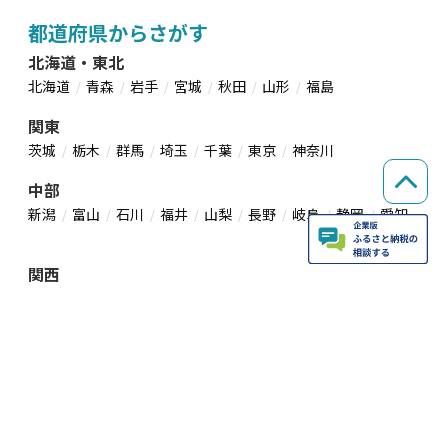
都道府県からさがす
北海道・東北
北海道
青森
岩手
宮城
秋田
山形
福島
関東
茨城
栃木
群馬
埼玉
千葉
東京
神奈川
中部
新潟
富山
石川
福井
山梨
長野
岐阜
静岡
愛知
関西
三重
滋賀
京都
大阪
兵庫
奈良
和歌山
中国・四国
鳥取
島根
岡山
広島
山口
徳島
香川
愛媛
高知
九州・沖縄
福岡
佐賀
長崎
熊本
大分
宮崎
鹿児島
沖縄