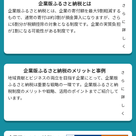
企業版ふるさと納税とは
さ
企業版ふるさと納税とは、企業の寄付額を最大9割軽減する
ら
もので、通常の寄付は約3割が損金算入になりますが、さら
に
に6割分が税額控除の対象となる制度です。企業の実質負担
詳
が1割になる可能性がある制度です。
し
く
企業版ふるさと納税のメリットと事例
さ
地域貢献とビジネスの両立を目指す企業にとって、企業版
ら
ふるさと納税は重要な戦略の一環です。企業版ふるさと納
に
税制度のメリットや戦略、活用のポイントまでご紹介して
詳
います。
し
く