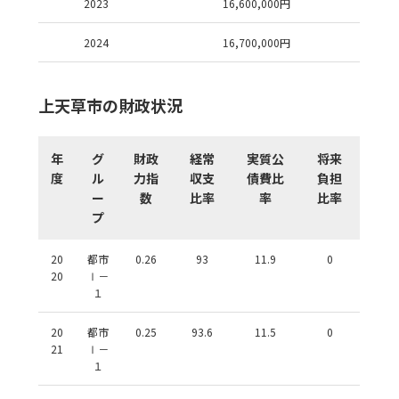
2023
16,600,000
円
2024
16,700,000
円
上天草市の財政状況
年
グ
財政
経常
実質公
将来
度
ル
力指
収支
債費比
負担
ー
数
比率
率
比率
プ
20
都市
0.26
93
11.9
0
20
Ⅰ－
１
20
都市
0.25
93.6
11.5
0
21
Ⅰ－
１