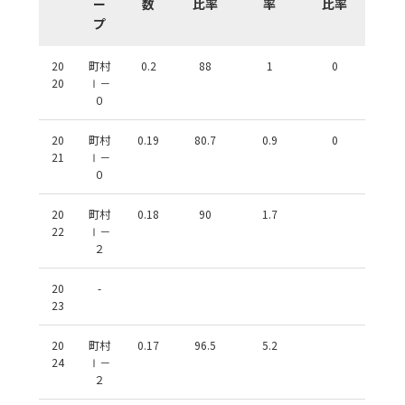
ー
数
比率
率
比率
プ
20
町村
0.2
88
1
0
20
Ⅰ－
０
20
町村
0.19
80.7
0.9
0
21
Ⅰ－
０
20
町村
0.18
90
1.7
22
Ⅰ－
２
20
-
23
20
町村
0.17
96.5
5.2
24
Ⅰ－
２