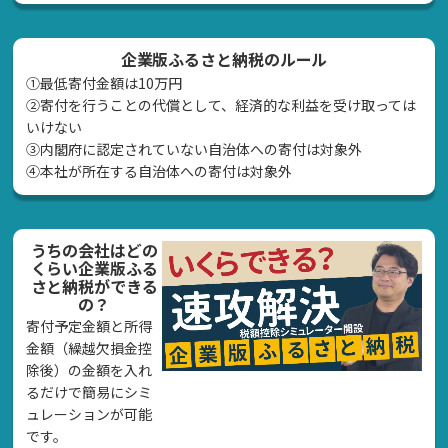
企業版ふるさと納税のルール
①最低寄付金額は10万円
②寄付を行うことの代償として、経済的な利益を受け取っては
いけない
➂内閣府に認定されていない自治体への寄付は対象外
④本社が所在する自治体への寄付は対象外
うちの会社はどの
くらい企業版ふる
さと納税ができる
の？
寄付予定金額と所得
金額（繰越欠損金控
除後）の金額を入れ
るだけで簡易にシミ
ュレーションが可能
です。