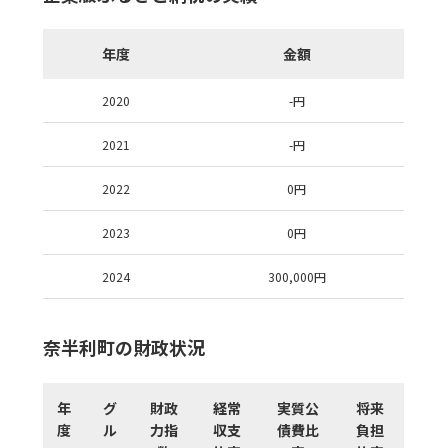
年度
金額
2020
-
円
2021
-
円
2022
0
円
2023
0
円
2024
300,000
円
奈半利町の財政状況
年
グ
財政
経常
実質公
将来
度
ル
力指
収支
債費比
負担