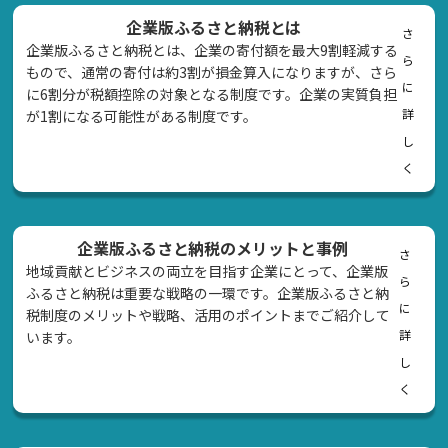
企業版ふるさと納税とは
さ
企業版ふるさと納税とは、企業の寄付額を最大9割軽減する
ら
もので、通常の寄付は約3割が損金算入になりますが、さら
に
に6割分が税額控除の対象となる制度です。企業の実質負担
詳
が1割になる可能性がある制度です。
し
く
企業版ふるさと納税のメリットと事例
さ
地域貢献とビジネスの両立を目指す企業にとって、企業版
ら
ふるさと納税は重要な戦略の一環です。企業版ふるさと納
に
税制度のメリットや戦略、活用のポイントまでご紹介して
詳
います。
し
く