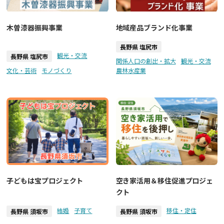
木曽漆器振興事業
地域産品ブランド化事業
長野県 塩尻市
観光・交流
長野県 塩尻市
関係人口の創出・拡大
観光・交流
文化・芸術
モノづくり
農林水産業
子どもは宝プロジェクト
空き家活用＆移住促進プロジェ
クト
結婚
子育て
移住・定住
長野県 須坂市
長野県 須坂市