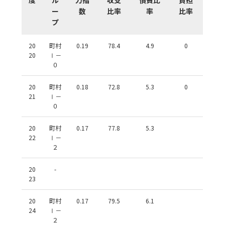
ー
数
比率
率
比率
プ
20
町村
0.19
78.4
4.9
0
20
Ⅰ－
０
20
町村
0.18
72.8
5.3
0
21
Ⅰ－
０
20
町村
0.17
77.8
5.3
22
Ⅰ－
２
20
-
23
20
町村
0.17
79.5
6.1
24
Ⅰ－
２