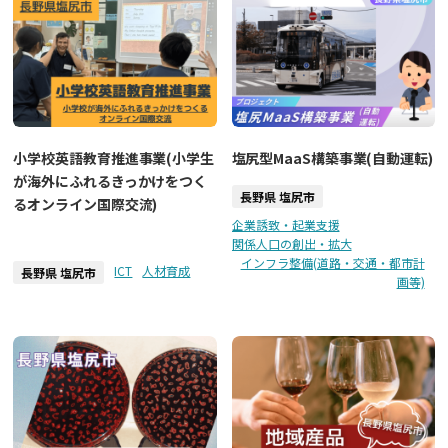
小学校英語教育推進事業(小学生
塩尻型MaaS構築事業(自動運転)
が海外にふれるきっかけをつく
長野県 塩尻市
るオンライン国際交流)
企業誘致・起業支援
関係人口の創出・拡大
インフラ整備(道路・交通・都市計
ICT
人材育成
長野県 塩尻市
画等)