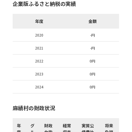
企業版ふるさと納税の実績
年度
金額
2020
-
円
2021
-
円
2022
0
円
2023
0
円
2024
0
円
麻績村の財政状況
年
グ
財政
経常
実質公
将来
度
ル
力指
収支
債費比
負担