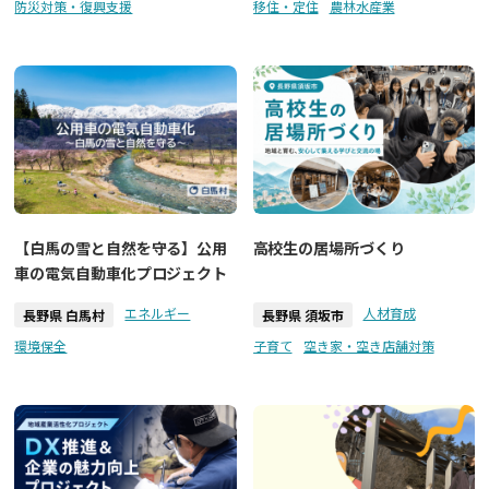
防災対策・復興支援
移住・定住
農林水産業
【白馬の雪と自然を守る】公用
高校生の居場所づくり
車の電気自動車化プロジェクト
エネルギー
人材育成
長野県 白馬村
長野県 須坂市
環境保全
子育て
空き家・空き店舗対策