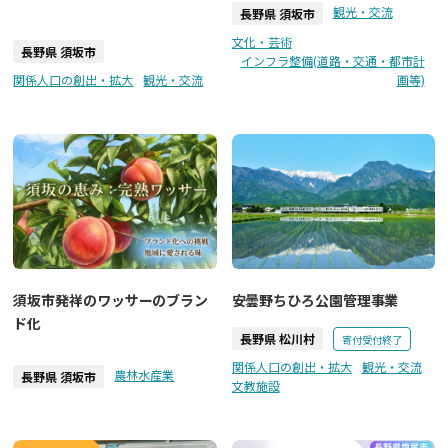
観光・交流
長野県 須坂市
文化・芸術
長野県 須坂市
インフラ整備(道路・交通・都市計
関係人口の創出・拡大
観光・交流
画等)
須坂市発祥のワッサーのブラン
安曇野ちひろ公園管理事業
ド化
長野県 松川村
寄付受付終了
関係人口の創出・拡大
観光・交流
農林水産業
長野県 須坂市
文教施設