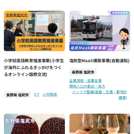
小学校英語教育推進事業(小学生
塩尻型MaaS構築事業(自動運転)
が海外にふれるきっかけをつく
長野県 塩尻市
るオンライン国際交流)
企業誘致・起業支援
関係人口の創出・拡大
インフラ整備(道路・交通・都市計
ICT
人材育成
長野県 塩尻市
画等)