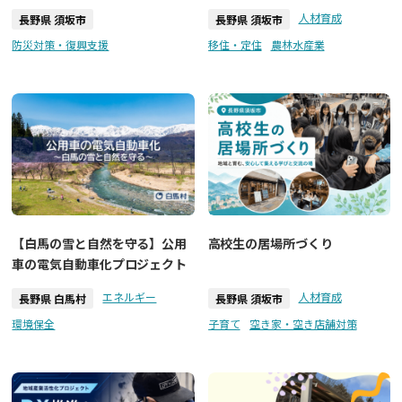
人材育成
長野県 須坂市
長野県 須坂市
防災対策・復興支援
移住・定住
農林水産業
【白馬の雪と自然を守る】公用
高校生の居場所づくり
車の電気自動車化プロジェクト
エネルギー
人材育成
長野県 白馬村
長野県 須坂市
環境保全
子育て
空き家・空き店舗対策