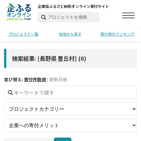
企業版ふるさと納税オンライン寄付サイト
プロジェクト一覧
地域から探す
寄付受付ランキング
検索結果: [長野県 豊丘村]
(
0
)
並び替え:
寄付件数順
|
更新日順