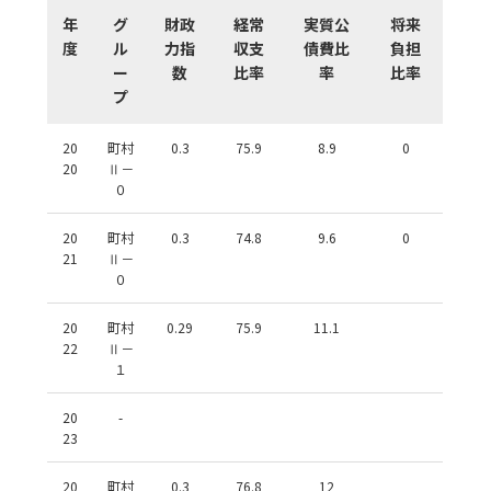
年
グ
財政
経常
実質公
将来
度
ル
力指
収支
債費比
負担
ー
数
比率
率
比率
プ
20
町村
0.3
75.9
8.9
0
20
Ⅱ－
０
20
町村
0.3
74.8
9.6
0
21
Ⅱ－
０
20
町村
0.29
75.9
11.1
22
Ⅱ－
１
20
-
23
20
町村
0.3
76.8
12