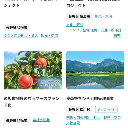
ジェクト
ロジェクト
観光・交流
長野県 須坂市
文化・芸術
長野県 須坂市
インフラ整備(道路・交通・都市計
関係人口の創出・拡大
観光・交流
画等)
須坂市発祥のワッサーのブラン
安曇野ちひろ公園管理事業
ド化
長野県 松川村
寄付受付終了
関係人口の創出・拡大
観光・交流
農林水産業
長野県 須坂市
文教施設