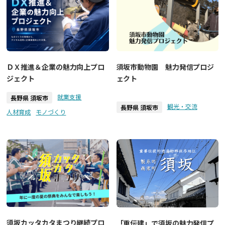
ＤＸ推進＆企業の魅力向上プロ
須坂市動物園 魅力発信プロジ
ジェクト
ェクト
就業支援
長野県 須坂市
観光・交流
長野県 須坂市
人材育成
モノづくり
須坂カッタカタまつり継続プロ
「重伝建」で須坂の魅力発信プ