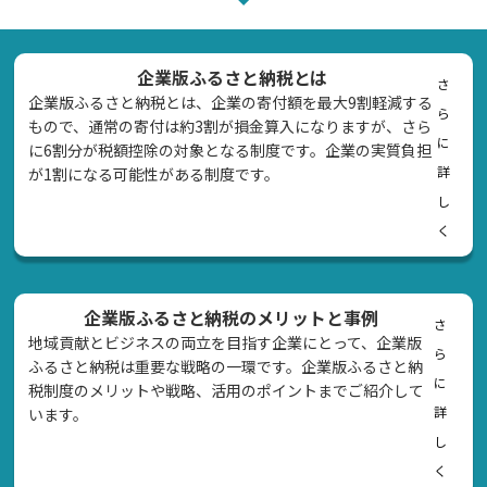
企業版ふるさと納税とは
さ
企業版ふるさと納税とは、企業の寄付額を最大9割軽減する
ら
もので、通常の寄付は約3割が損金算入になりますが、さら
に
に6割分が税額控除の対象となる制度です。企業の実質負担
詳
が1割になる可能性がある制度です。
し
く
企業版ふるさと納税のメリットと事例
さ
地域貢献とビジネスの両立を目指す企業にとって、企業版
ら
ふるさと納税は重要な戦略の一環です。企業版ふるさと納
に
税制度のメリットや戦略、活用のポイントまでご紹介して
詳
います。
し
く