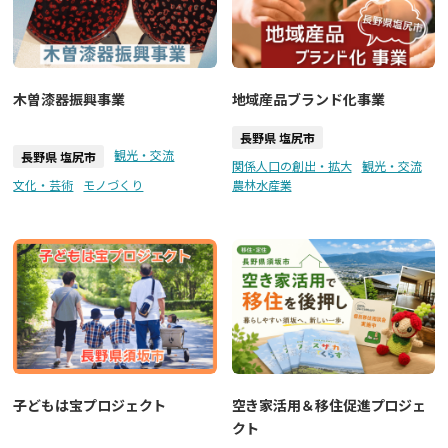
木曽漆器振興事業
地域産品ブランド化事業
長野県 塩尻市
観光・交流
長野県 塩尻市
関係人口の創出・拡大
観光・交流
文化・芸術
モノづくり
農林水産業
子どもは宝プロジェクト
空き家活用＆移住促進プロジェ
クト