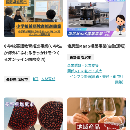
小学校英語教育推進事業(小学生
塩尻型MaaS構築事業(自動運転)
が海外にふれるきっかけをつく
長野県 塩尻市
るオンライン国際交流)
企業誘致・起業支援
関係人口の創出・拡大
インフラ整備(道路・交通・都市計
ICT
人材育成
長野県 塩尻市
画等)