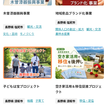
木曽漆器振興事業
地域産品ブランド化事業
長野県 塩尻市
観光・交流
長野県 塩尻市
関係人口の創出・拡大
観光・交流
文化・芸術
モノづくり
農林水産業
子どもは宝プロジェクト
空き家活用＆移住促進プロジェ
クト
結婚
子育て
移住・定住
長野県 須坂市
長野県 須坂市