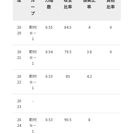
ー
数
比率
率
比率
プ
20
町村
0.55
84.5
4
0
20
Ⅲ－
１
20
町村
0.54
79.5
3.8
0
21
Ⅲ－
１
20
町村
0.53
85
4.2
22
Ⅲ－
１
20
-
23
20
町村
0.53
90.5
8
24
Ⅲ－
１