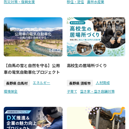
防災対策・復興支援
移住・定住
農林水産業
【白馬の雪と自然を守る】公用
高校生の居場所づくり
車の電気自動車化プロジェクト
エネルギー
人材育成
長野県 白馬村
長野県 須坂市
環境保全
子育て
空き家・空き店舗対策