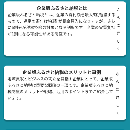
企業版ふるさと納税とは
さ
企業版ふるさと納税とは、企業の寄付額を最大9割軽減する
ら
もので、通常の寄付は約3割が損金算入になりますが、さら
に
に6割分が税額控除の対象となる制度です。企業の実質負担
詳
が1割になる可能性がある制度です。
し
く
企業版ふるさと納税のメリットと事例
さ
地域貢献とビジネスの両立を目指す企業にとって、企業版
ら
ふるさと納税は重要な戦略の一環です。企業版ふるさと納
に
税制度のメリットや戦略、活用のポイントまでご紹介して
詳
います。
し
く