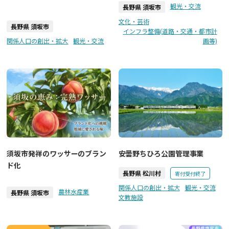
観光・交流
長野県 須坂市
文化・芸術
長野県 須坂市
インフラ整備(道路・交通・都市計
関係人口の創出・拡大
観光・交流
画等)
須坂市発祥のワッサーのブラン
安曇野ちひろ公園管理事業
ド化
長野県 松川村
寄付受付終了
関係人口の創出・拡大
観光・交流
農林水産業
長野県 須坂市
文教施設