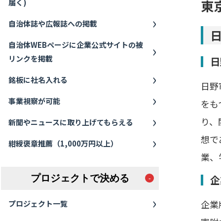
東
届く)
自治体誌や広報誌への掲載
自治体WEBページに企業公式サイトの被
リンクを掲載
日
銘板に社名入れる
日野
事業視察が可能
をも
り、
新聞やニュースに取り上げてもらえる
想で
紺綬褒章推薦（1,000万円以上）
業、
企
プロジェクトで決める
企業
プロジェクト一覧