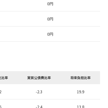
0
円
0
円
0
円
支比率
実質公債費比率
将来負担比率
2
-2.3
19.9
6
-2.4
13.8