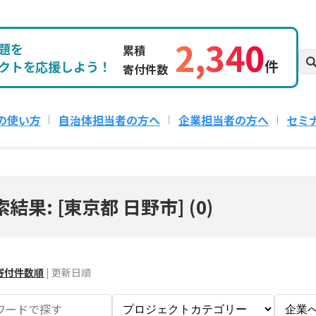
2,340
題を
累積
件
クトを応援しよう！
寄付件数
の使い方
自治体担当者の方へ
企業担当者の方へ
セミ
索結果: [東京都 日野市]
(
0
)
寄付件数順
|
更新日順