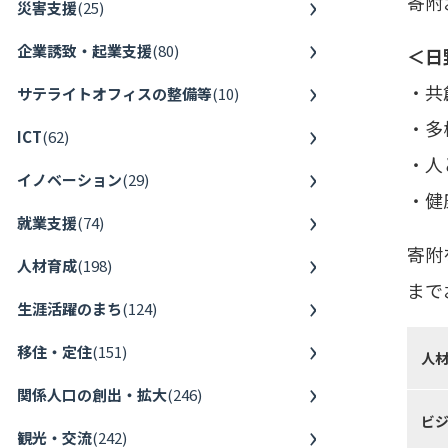
寄附
災害支援
(
25
)
企業誘致・起業支援
(
80
)
＜日
・共
サテライトオフィスの整備等
(
10
)
・多
ICT
(
62
)
・人
イノベーション
(
29
)
・健
就業支援
(
74
)
寄附
人材育成
(
198
)
まで
生涯活躍のまち
(
124
)
移住・定住
(
151
)
人
関係人口の創出・拡大
(
246
)
ビ
観光・交流
(
242
)