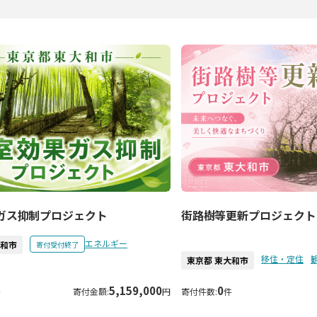
ガス抑制プロジェクト
街路樹等更新プロジェクト
エネルギー
大和市
寄付受付終了
移住・定住
東京都 東大和市
5,159,000
0
件
寄付金額:
円
寄付件数:
件