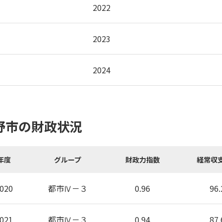
2022
2023
2024
野市の財政状況
年度
グループ
財政力指数
経常収
020
都市Ⅳ－３
0.96
96.
021
都市Ⅳ－３
0.94
87.