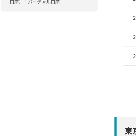
口座）：バーチャル口座
2
2
2
東