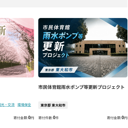
市民体育館雨水ポンプ等更新プロジェクト
観光・交流
環境保全
東京都 東大和市
0
0
0
寄付金額:
円
寄付件数:
件
寄付金額:
円