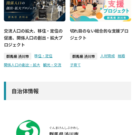
交流人口の拡大、移住・定住の
切れ目のない総合的な支援プロ
促進、関係人口の創出・拡大プ
ジェクト
ロジェクト
移住・定住
人材育成
結婚
群馬県 渋川市
群馬県 渋川市
関係人口の創出・拡大
観光・交流
子育て
自治体情報
ぐんまけん
しぶかわし
群馬県
渋川市