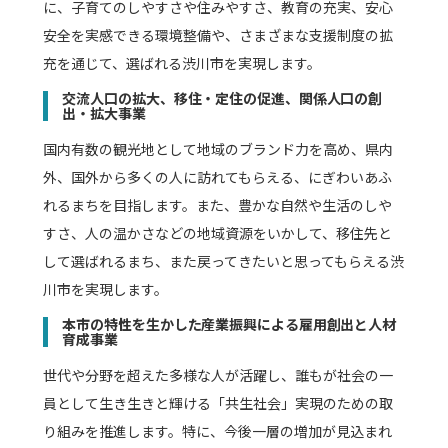
に、子育てのしやすさや住みやすさ、教育の充実、安心
安全を実感できる環境整備や、さまざまな支援制度の拡
充を通じて、選ばれる渋川市を実現します。
交流人口の拡大、移住・定住の促進、関係人口の創
出・拡大事業
国内有数の観光地として地域のブランド力を高め、県内
外、国外から多くの人に訪れてもらえる、にぎわいあふ
れるまちを目指します。また、豊かな自然や生活のしや
すさ、人の温かさなどの地域資源をいかして、移住先と
して選ばれるまち、また戻ってきたいと思ってもらえる渋
川市を実現します。
本市の特性を生かした産業振興による雇用創出と人材
育成事業
世代や分野を超えた多様な人が活躍し、誰もが社会の一
員として生き生きと輝ける「共生社会」実現のための取
り組みを推進します。特に、今後一層の増加が見込まれ