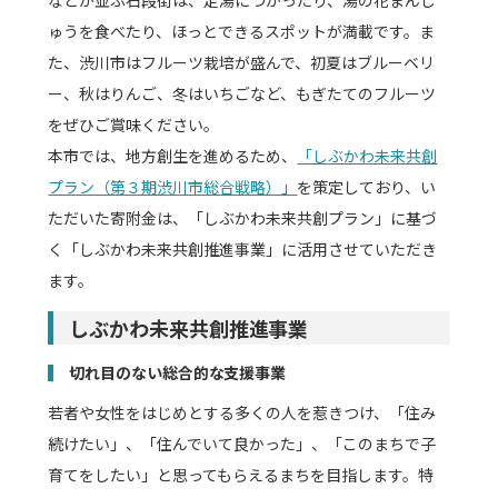
などが並ぶ石段街は、足湯につかったり、湯の花まんじ
ゅうを食べたり、ほっとできるスポットが満載です。ま
た、渋川市はフルーツ栽培が盛んで、初夏はブルーベリ
ー、秋はりんご、冬はいちごなど、もぎたてのフルーツ
をぜひご賞味ください。
本市では、地方創生を進めるため、
「しぶかわ未来共創
プラン（第３期渋川市総合戦略）」
を策定しており、い
ただいた寄附金は、「しぶかわ未来共創プラン」に基づ
く「しぶかわ未来共創推進事業」に活用させていただき
ます。
しぶかわ未来共創推進事業
切れ目のない総合的な支援事業
若者や女性をはじめとする多くの人を惹きつけ、「住み
続けたい」、「住んでいて良かった」、「このまちで子
育てをしたい」と思ってもらえるまちを目指します。特