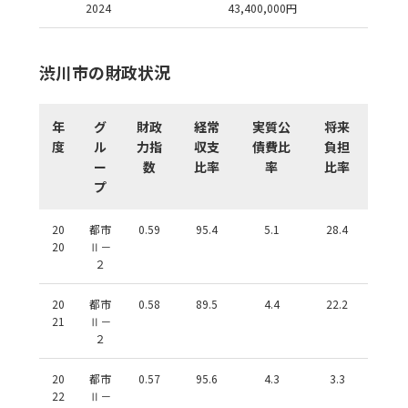
2024
43,400,000
円
渋川市の財政状況
年
グ
財政
経常
実質公
将来
度
ル
力指
収支
債費比
負担
ー
数
比率
率
比率
プ
20
都市
0.59
95.4
5.1
28.4
20
Ⅱ－
２
20
都市
0.58
89.5
4.4
22.2
21
Ⅱ－
２
20
都市
0.57
95.6
4.3
3.3
22
Ⅱ－