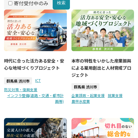
寄付受付中のみ
検索
時代に合った活力ある安全・安
本市の特性をいかした産業振興
心な地域づくりプロジェクト
による雇用創出と人材育成プロ
ジェクト
ICT
群馬県 渋川市
群馬県 渋川市
防災対策・復興支援
インフラ整備(道路・交通・都市計
企業誘致・起業支援
就業支援
画等)
農林水産業