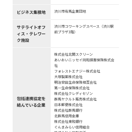
渋川市有馬企業団地
ビジネス集積地
渋川市コワーキングスペース（渋川駅
サテライトオフ
前プラザ3階）
ィス・テレワー
ク施設
株式会社北関スクリーン
あいおいニッセイ同和損害保険株式会
社
フォレストエナジー株式会社
大塚製薬株式会社
明治安田生命保険相互会社
第一生命保険株式会社
株式会社クレディセゾン
包括連携協定を
群馬ヤクルト販売株式会社
結んでいる企業
日本郵便株式会社
株式会社群馬銀行
北群馬信用金庫
株式会社東和銀行
ぐんまみらい信用組合