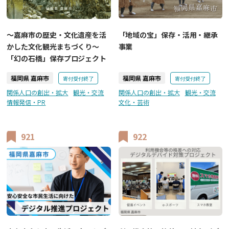
～嘉麻市の歴史・文化遺産を活
「地域の宝」保存・活用・継承
かした文化観光まちづくり～
事業
「幻の石橋」保存プロジェクト
福岡県 嘉麻市
福岡県 嘉麻市
寄付受付終了
寄付受付終了
関係人口の創出・拡大
観光・交流
関係人口の創出・拡大
観光・交流
情報発信・PR
文化・芸術
921
922