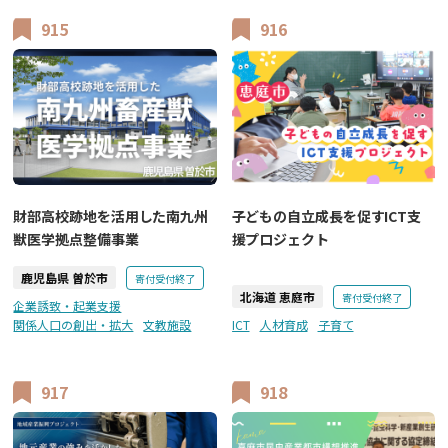
915
916
財部高校跡地を活用した南九州
子どもの自立成長を促すICT支
獣医学拠点整備事業
援プロジェクト
鹿児島県 曽於市
寄付受付終了
北海道 恵庭市
寄付受付終了
企業誘致・起業支援
関係人口の創出・拡大
文教施設
ICT
人材育成
子育て
917
918