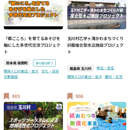
『郷ごころ』を育てるあそびを
玉川村乙字ヶ滝かわまちづくり
軸にした多世代交流プロジェク
計画複合型水辺施設プロジェク
ト
ト
熊本県 南関町
寄付受付終了
移住・定住
福島県 玉川村
関係人口の創出・拡大
文化・芸術
文教施設
関係人口の創出・拡大
観光・交流
905
906