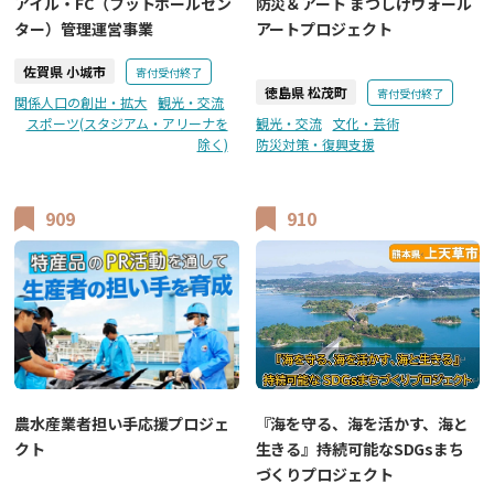
アイル・FC（フットボールセン
防災＆アート まつしげウォール
ター）管理運営事業
アートプロジェクト
佐賀県 小城市
寄付受付終了
徳島県 松茂町
寄付受付終了
関係人口の創出・拡大
観光・交流
スポーツ(スタジアム・アリーナを
観光・交流
文化・芸術
除く)
防災対策・復興支援
909
910
『海を守る、海を活かす、海と
農水産業者担い手応援プロジェ
生きる』持続可能なSDGsまち
クト
づくりプロジェクト