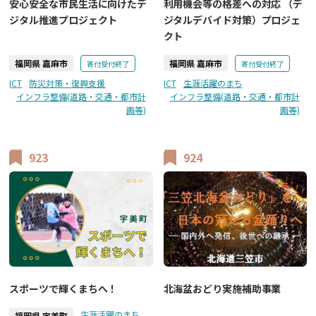
安心安全な市民生活に向けたデ
利用機会等の格差への対応 （デ
ジタル推進プロジェクト
ジタルデバイド対策）プロジェ
クト
福岡県 嘉麻市
福岡県 嘉麻市
寄付受付終了
寄付受付終了
ICT
防災対策・復興支援
ICT
生涯活躍のまち
インフラ整備(道路・交通・都市計
インフラ整備(道路・交通・都市計
画等)
画等)
923
924
北海盆おどり実施補助事業
スポーツで輝くまちへ！
生涯活躍のまち
福岡県 宇美町