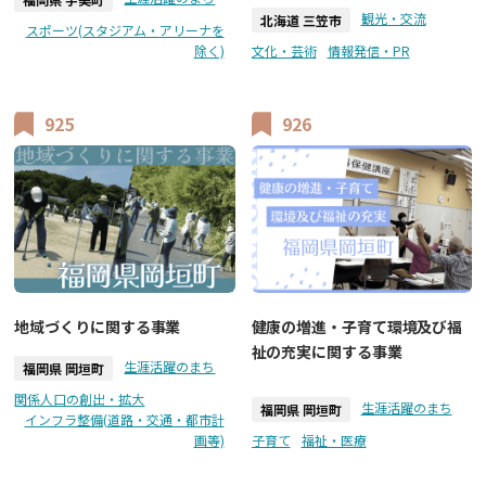
観光・交流
北海道 三笠市
スポーツ(スタジアム・アリーナを
除く)
文化・芸術
情報発信・PR
925
926
地域づくりに関する事業
健康の増進・子育て環境及び福
祉の充実に関する事業
生涯活躍のまち
福岡県 岡垣町
関係人口の創出・拡大
生涯活躍のまち
福岡県 岡垣町
インフラ整備(道路・交通・都市計
画等)
子育て
福祉・医療