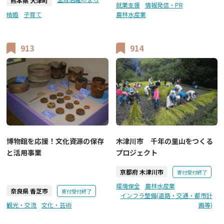
熊本県 大津町
就業支援
情報発信・PR
結婚
子育て
農林水産業
913
914
博物館を応援！文化資源の保存
木津川市 千年の里山をつくる
と活用事業
プロジェクト
京都府 木津川市
寄付受付終了
環境保全
農林水産業
奈良県 香芝市
寄付受付終了
インフラ整備(道路・交通・都市計
観光・交流
文化・芸術
画等)