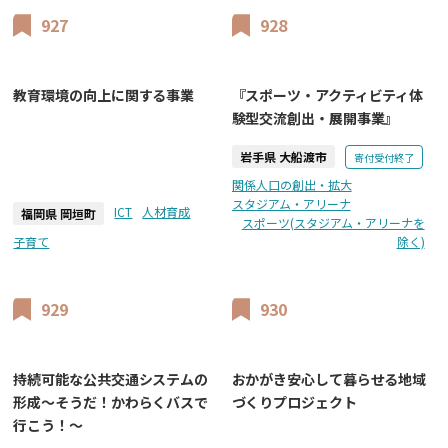
927
928
教育環境の向上に関する事業
『スポーツ・アクティビティ体
験型交流創出・展開事業』
岩手県 大船渡市
寄付受付終了
関係人口の創出・拡大
スタジアム・アリーナ
ICT
人材育成
福岡県 岡垣町
スポーツ(スタジアム・アリーナを
子育て
除く)
929
930
持続可能な公共交通システムの
おかがき安心して暮らせる地域
形成～そうだ！かわらくバスで
づくりプロジェクト
行こう！～