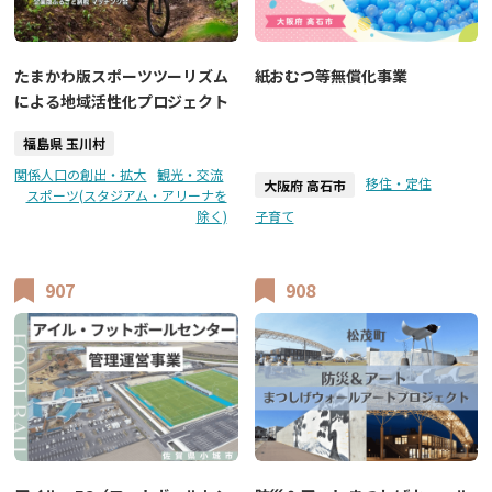
たまかわ版スポーツツーリズム
紙おむつ等無償化事業
による地域活性化プロジェクト
福島県 玉川村
関係人口の創出・拡大
観光・交流
移住・定住
大阪府 高石市
スポーツ(スタジアム・アリーナを
除く)
子育て
907
908