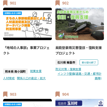
901
902
「地域の人事部」事業プロジェ
奥能登豪雨災害復旧・復興支援
クト
プロジェクト
石川県 輪島市
寄付受付終了
防災対策・復興支援
就業支援
熊本県 南小国町
インフラ整備(道路・交通・都市計
人材育成
関係人口の創出・拡大
画等)
903
904