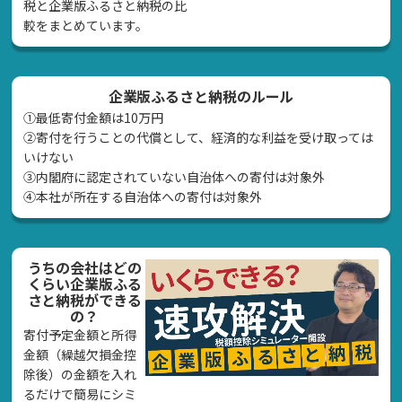
税と企業版ふるさと納税の比
較をまとめています。
企業版ふるさと納税のルール
①最低寄付金額は10万円
②寄付を行うことの代償として、経済的な利益を受け取っては
いけない
➂内閣府に認定されていない自治体への寄付は対象外
④本社が所在する自治体への寄付は対象外
うちの会社はどの
くらい企業版ふる
さと納税ができる
の？
寄付予定金額と所得
金額（繰越欠損金控
除後）の金額を入れ
るだけで簡易にシミ