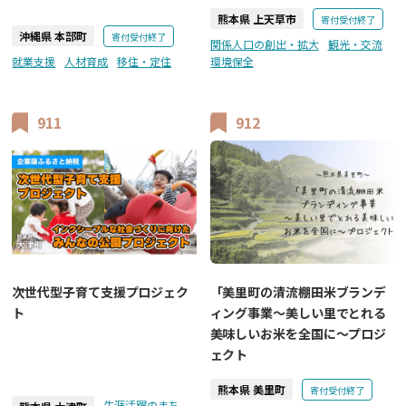
熊本県 上天草市
寄付受付終了
沖縄県 本部町
寄付受付終了
関係人口の創出・拡大
観光・交流
就業支援
人材育成
移住・定住
環境保全
911
912
次世代型子育て支援プロジェク
「美里町の清流棚田米ブランデ
ト
ィング事業～美しい里でとれる
美味しいお米を全国に～プロジ
ェクト
熊本県 美里町
寄付受付終了
生涯活躍のまち