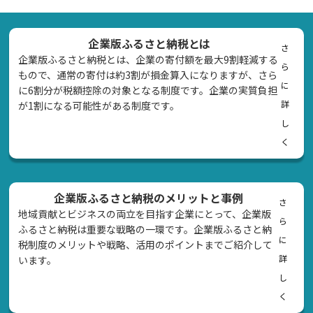
企業版ふるさと納税とは
さ
企業版ふるさと納税とは、企業の寄付額を最大9割軽減する
ら
もので、通常の寄付は約3割が損金算入になりますが、さら
に
に6割分が税額控除の対象となる制度です。企業の実質負担
詳
が1割になる可能性がある制度です。
し
く
企業版ふるさと納税のメリットと事例
さ
地域貢献とビジネスの両立を目指す企業にとって、企業版
ら
ふるさと納税は重要な戦略の一環です。企業版ふるさと納
に
税制度のメリットや戦略、活用のポイントまでご紹介して
詳
います。
し
く