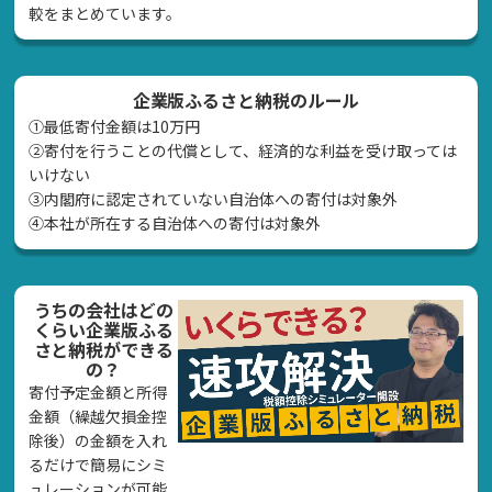
較をまとめています。
企業版ふるさと納税のルール
①最低寄付金額は10万円
②寄付を行うことの代償として、経済的な利益を受け取っては
いけない
➂内閣府に認定されていない自治体への寄付は対象外
④本社が所在する自治体への寄付は対象外
うちの会社はどの
くらい企業版ふる
さと納税ができる
の？
寄付予定金額と所得
金額（繰越欠損金控
除後）の金額を入れ
るだけで簡易にシミ
ュレーションが可能