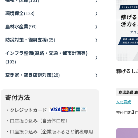
環境保全
(
123
)
農林水産業
(
93
)
防災対策・復興支援
(
95
)
インフラ整備(道路・交通・都市計画等)
(
103
)
稼げるし
空き家・空き店舗対策
(
28
)
鹿児島県 
寄付方法
人材育成
クレジットカード
3
寄付件数:
口座振り込み（自治体口座）
口座振り込み（企業版ふるさと納税専用