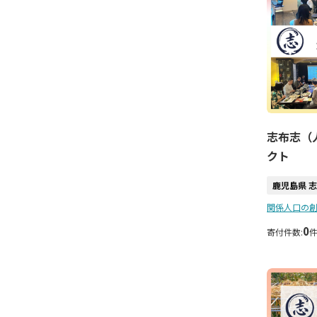
志布志（
クト
鹿児島県 
関係人口の
0
寄付件数: