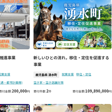
推進事業
新しいひとの流れ，移住・定住を促進する
事業
起業支援
就業支援
移住・定住
鹿児島県 湧水町
交通・都市計画等)
空き家・空き店舗対策
200,000
2
109,890,000
寄付金額:
円
寄付件数:
件
寄付金額:
円