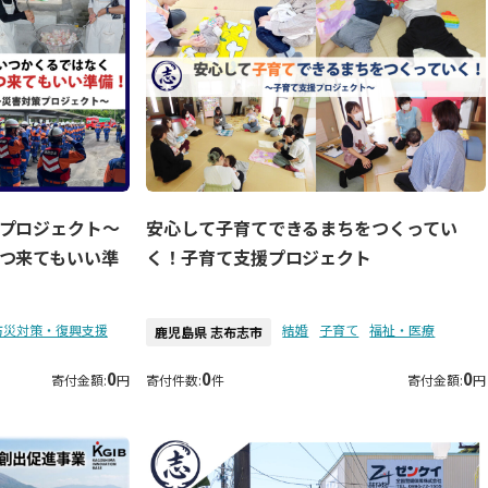
プロジェクト～
安心して子育てできるまちをつくってい
つ来てもいい準
く！子育て支援プロジェクト
防災対策・復興支援
結婚
子育て
福祉・医療
鹿児島県 志布志市
0
0
0
寄付金額:
円
寄付件数:
件
寄付金額:
円