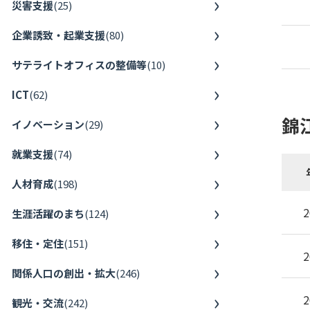
災害支援
(
25
)
企業誘致・起業支援
(
80
)
サテライトオフィスの整備等
(
10
)
ICT
(
62
)
錦
イノベーション
(
29
)
就業支援
(
74
)
人材育成
(
198
)
2
生涯活躍のまち
(
124
)
移住・定住
(
151
)
2
関係人口の創出・拡大
(
246
)
2
観光・交流
(
242
)