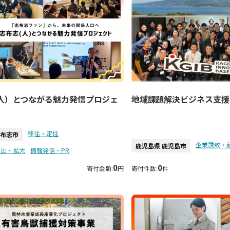
人）とつながる魅力発信プロジェ
地域課題解決ビジネス支援
移住・定住
志布志市
企業誘致・
鹿児島県 鹿児島市
創出・拡大
情報発信・PR
0
0
件
寄付金額:
円
寄付件数:
件