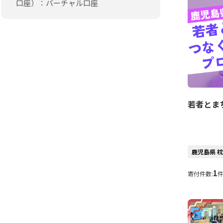
口座）：バーチャル口座
若者とま
鹿児島県 
1
寄付件数: