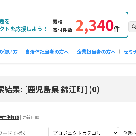
2,340
題を
累積
件
クトを応援しよう！
寄付件数
の使い方
自治体担当者の方へ
企業担当者の方へ
セミ
索結果: [鹿児島県 錦江町]
(
0
)
寄付件数順
|
更新日順