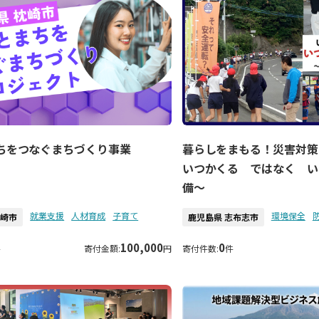
ちをつなぐまちづくり事業
暮らしをまもる！災害対策
いつかくる ではなく い
備～
就業支援
人材育成
子育て
環境保全
枕崎市
鹿児島県 志布志市
100,000
0
件
寄付金額:
円
寄付件数:
件