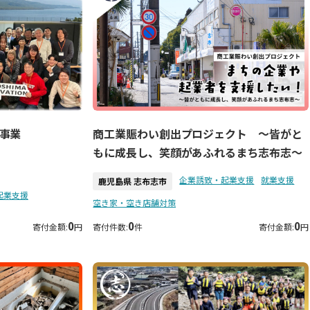
事業
商工業賑わい創出プロジェクト ～皆がと
もに成長し、笑顔があふれるまち志布志～
企業誘致・起業支援
就業支援
鹿児島県 志布志市
起業支援
空き家・空き店舗対策
0
0
0
寄付金額:
円
寄付件数:
件
寄付金額:
円