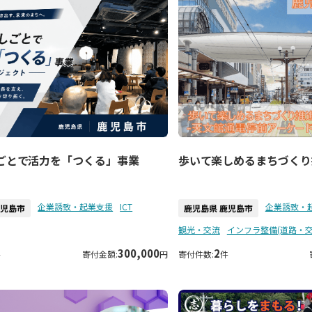
ごとで活力を「つくる」事業
歩いて楽しめるまちづくり
企業誘致・起業支援
ICT
企業誘致・
鹿児島市
鹿児島県 鹿児島市
観光・交流
インフラ整備(道路・
300,000
2
件
寄付金額:
円
寄付件数:
件