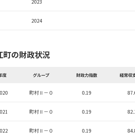
2023
2024
江町の財政状況
年度
グループ
財政力指数
経常収
020
町村Ⅱ－０
0.19
87.
021
町村Ⅱ－０
0.19
82.
022
町村Ⅱ－０
0.19
84.