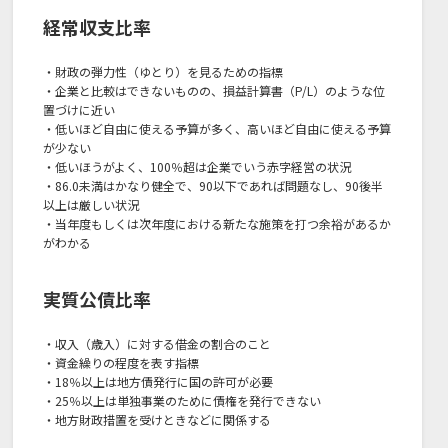
経常収支比率
・財政の弾力性（ゆとり）を見るための指標
・企業と比較はできないものの、損益計算書（P/L）のような位
置づけに近い
・低いほど自由に使える予算が多く、高いほど自由に使える予算
が少ない
・低いほうがよく、100％超は企業でいう赤字経営の状況
・86.0未満はかなり健全で、90以下であれば問題なし、90後半
以上は厳しい状況
・当年度もしくは次年度における新たな施策を打つ余裕があるか
がわかる
実質公債比率
・収入（歳入）に対する借金の割合のこと
・資金繰りの程度を表す指標
・18％以上は地方債発行に国の許可が必要
・25％以上は単独事業のために債権を発行できない
・地方財政措置を受けときなどに関係する