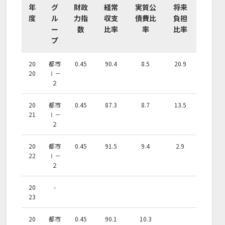
年
グ
財政
経常
実質公
将来
度
ル
力指
収支
債費比
負担
ー
数
比率
率
比率
プ
20
都市
0.45
90.4
8.5
20.9
20
Ⅰ－
２
20
都市
0.45
87.3
8.7
13.5
21
Ⅰ－
２
20
都市
0.45
91.5
9.4
2.9
22
Ⅰ－
２
20
-
23
20
都市
0.45
90.1
10.3