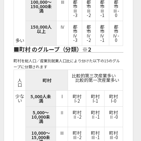
100,000～
Ⅲ
都
都
都
都
150,000未
市
市
市
市
満
Ⅲ
Ⅲ
Ⅲ
Ⅲ-
-3
-2
-1
0
150,000人
Ⅳ
都
都
都
都
以上
市
市
市
市
Ⅳ
Ⅳ
Ⅳ
Ⅳ-
-3
-2
-1
0
多い
■町村 のグループ（分類）※2
町村を総人口／産業別就業人口比により分けた以下の15のグル
ープに分類されます
比較的第三次産業多い
比較的第一次産業多い
人
町村
口
少な
5,000人未
I
町村
町村
町村
い
満
I-2
I-1
I-0
5,000～
Ⅱ
町村
町村
町村
10,000未
Ⅱ-2
Ⅱ-1
Ⅱ-0
満
10,000～
Ⅲ
町村
町村
町村
15,000未
Ⅲ-2
Ⅲ-1
Ⅲ-0