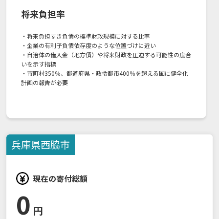
将来負担率
・将来負担すき負債の標準財政規模に対する比率
・企業の有利子負債依存度のような位置づけに近い
・自治体の借入金（地方債）や将来財政を圧迫する可能性の度合
いを示す指標
・市町村350％、都道府県・政令都市400％を超える国に健全化
計画の報告が必要
兵庫県
西脇市
現在の寄付総額
0
円