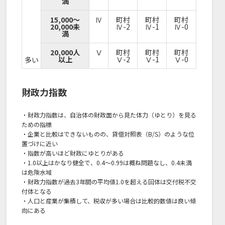
満
15,000～
Ⅳ
町村
町村
町村
20,000未
Ⅳ-2
Ⅳ-1
Ⅳ-0
満
20,000人
Ⅴ
町村
町村
町村
以上
Ⅴ-2
Ⅴ-1
Ⅴ-0
多い
財政力指数
・財政力指数は、自治体の財政面から見た体力（ゆとり）を見る
ための指標
・企業と比較はできないものの、貸借対照表（B/S）のような位
置づけに近い
・指数が高いほど財政にゆとりがある
・1.0以上はかなり健全で、0.4～0.99は概ね問題なし、0.4未満
は危険水域
・財政力指数が過去3年間の平均値1.0を超える回体は交付税不交
付体となる
・人口と産業が集積して、税収が多い場合は比較的数値は良い傾
向にある