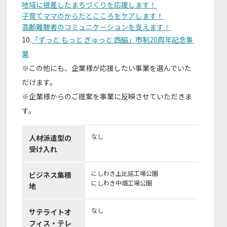
地域に根差したまちづくりを応援します！
子育てママのからだとこころをケアします！
高齢難聴者のコミュニケーションを支えます！
10.
「ずっと もっと ぎゅっと 西脇」市制20周年記念事
業
※この他にも、企業様が応援したい事業を選んでいた
だけます。
※企業様からのご提案を事業に反映させていただきま
す。
なし
人材派遣型の
受け入れ
にしわき上比延工場公園
ビジネス集積
にしわき中畑工場公園
地
なし
サテライトオ
フィス・テレ