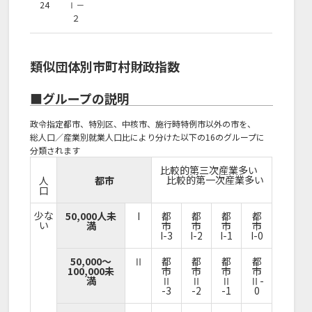
24
Ⅰ－
２
類似団体別市町村財政指数
■グループの説明
政令指定都市、特別区、中核市、施行時特例市以外の市を、
総人口／産業別就業人口比により分けた以下の16のグループに
分類されます
比較的第三次産業多い
比較的第一次産業多い
人
都市
口
少な
50,000人未
I
都
都
都
都
い
満
市
市
市
市
I-3
I-2
I-1
I-0
50,000～
Ⅱ
都
都
都
都
100,000未
市
市
市
市
満
Ⅱ
Ⅱ
Ⅱ
Ⅱ-
-3
-2
-1
0