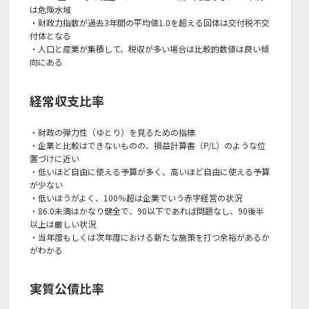
は危険水域
・財政力指数が過去3年間の平均値1.0を超える回体は交付税不交
付体となる
・人口と産業が集積して、税収が多い場合は比較的数値は良い傾
向にある
経常収支比率
・財政の弾力性（ゆとり）を見るための指標
・企業と比較はできないものの、損益計算書（P/L）のような位
置づけに近い
・低いほど自由に使える予算が多く、高いほど自由に使える予算
が少ない
・低いほうがよく、100％超は企業でいう赤字経営の状況
・86.0未満はかなり健全で、90以下であれば問題なし、90後半
以上は厳しい状況
・当年度もしくは次年度における新たな施策を打つ余裕があるか
がわかる
実質公債比率