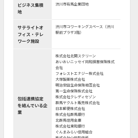
渋川市有馬企業団地
ビジネス集積
地
渋川市コワーキングスペース（渋川
サテライトオ
駅前プラザ3階）
フィス・テレ
ワーク施設
株式会社北関スクリーン
あいおいニッセイ同和損害保険株式
会社
フォレストエナジー株式会社
大塚製薬株式会社
明治安田生命保険相互会社
第一生命保険株式会社
株式会社クレディセゾン
包括連携協定
群馬ヤクルト販売株式会社
を結んでいる企
日本郵便株式会社
業
株式会社群馬銀行
北群馬信用金庫
株式会社東和銀行
ぐんまみらい信用組合
株式会社山田製作所