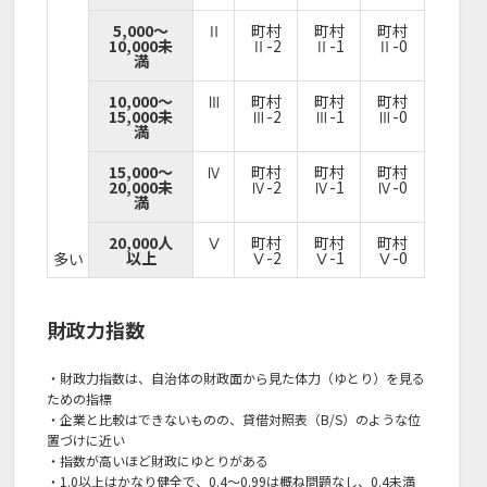
5,000～
Ⅱ
町村
町村
町村
10,000未
Ⅱ-2
Ⅱ-1
Ⅱ-0
満
10,000～
Ⅲ
町村
町村
町村
15,000未
Ⅲ-2
Ⅲ-1
Ⅲ-0
満
15,000～
Ⅳ
町村
町村
町村
20,000未
Ⅳ-2
Ⅳ-1
Ⅳ-0
満
20,000人
Ⅴ
町村
町村
町村
以上
Ⅴ-2
Ⅴ-1
Ⅴ-0
多い
財政力指数
・財政力指数は、自治体の財政面から見た体力（ゆとり）を見る
ための指標
・企業と比較はできないものの、貸借対照表（B/S）のような位
置づけに近い
・指数が高いほど財政にゆとりがある
・1.0以上はかなり健全で、0.4～0.99は概ね問題なし、0.4未満