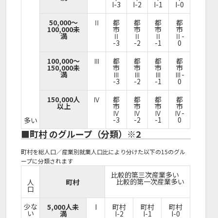
I-3
I-2
I-1
I-0
50,000～
Ⅱ
都
都
都
都
100,000未
市
市
市
市
満
Ⅱ
Ⅱ
Ⅱ
Ⅱ-
-3
-2
-1
0
100,000～
Ⅲ
都
都
都
都
150,000未
市
市
市
市
満
Ⅲ
Ⅲ
Ⅲ
Ⅲ-
-3
-2
-1
0
150,000人
Ⅳ
都
都
都
都
以上
市
市
市
市
Ⅳ
Ⅳ
Ⅳ
Ⅳ-
-3
-2
-1
0
多い
■町村 のグループ（分類）※2
町村を総人口／産業別就業人口比により分けた以下の15のグル
ープに分類されます
比較的第三次産業多い
比較的第一次産業多い
人
町村
口
少な
5,000人未
I
町村
町村
町村
い
満
I-2
I-1
I-0