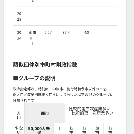
１
20
-
23
20
都市
0.57
97.4
4.9
24
Ⅱ－
１
類似団体別市町村財政指数
■グループの説明
政令指定都市、特別区、中核市、施行時特例市以外の市を、
総人口／産業別就業人口比により分けた以下の16のグループに
分類されます
比較的第三次産業多い
比較的第一次産業多い
人
都市
口
少な
50,000人未
I
都
都
都
都
い
満
市
市
市
市