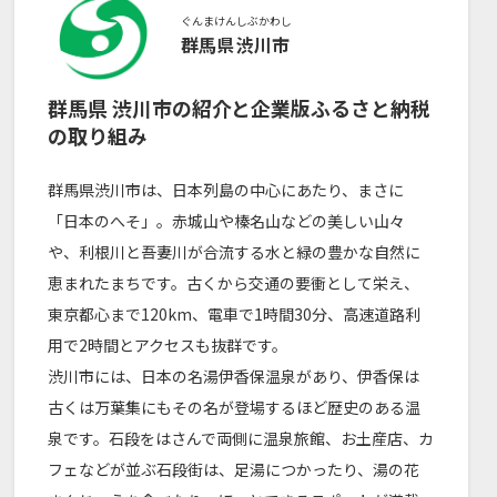
ぐんまけん
しぶかわし
群馬県
渋川市
群馬県
渋川市
の紹介と企業版ふるさと納税
の取り組み
群馬県渋川市は、日本列島の中心にあたり、まさに
「日本のへそ」。赤城山や榛名山などの美しい山々
や、利根川と吾妻川が合流する水と緑の豊かな自然に
恵まれたまちです。古くから交通の要衝として栄え、
東京都心まで120km、電車で1時間30分、高速道路利
用で2時間とアクセスも抜群です。
渋川市には、日本の名湯伊香保温泉があり、伊香保は
古くは万葉集にもその名が登場するほど歴史のある温
泉です。石段をはさんで両側に温泉旅館、お土産店、カ
フェなどが並ぶ石段街は、足湯につかったり、湯の花