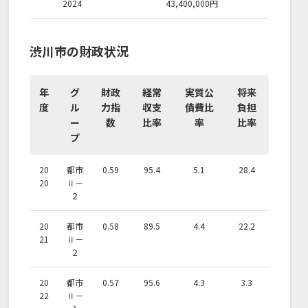
2024
43,400,000
円
渋川市の財政状況
年
グ
財政
経常
実質公
将来
度
ル
力指
収支
債費比
負担
ー
数
比率
率
比率
プ
20
都市
0.59
95.4
5.1
28.4
20
Ⅱ－
２
20
都市
0.58
89.5
4.4
22.2
21
Ⅱ－
２
20
都市
0.57
95.6
4.3
3.3
22
Ⅱ－