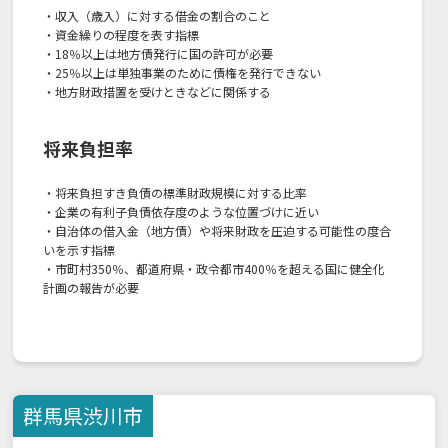
・収入（歳入）に対する借金の割合のこと
・資金繰りの程度を表す指標
・18％以上は地方債発行に国の許可が必要
・25％以上は単独事業のために債権を発行できない
・地方財政措置を受けときなどに関係する
将来負担率
・将来負担すき負債の標準財政規模に対する比率
・企業の有利子負債依存度のような位置づけに近い
・自治体の借入金（地方債）や将来財政を圧迫する可能性の度合
いを示す指標
・市町村350％、都道府県・政令都市400％を超える国に健全化
計画の報告が必要
群馬県
渋川市