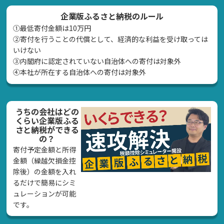
企業版ふるさと納税のルール
①最低寄付金額は10万円
②寄付を行うことの代償として、経済的な利益を受け取っては
いけない
➂内閣府に認定されていない自治体への寄付は対象外
④本社が所在する自治体への寄付は対象外
うちの会社はどの
くらい企業版ふる
さと納税ができる
の？
寄付予定金額と所得
金額（繰越欠損金控
除後）の金額を入れ
るだけで簡易にシミ
ュレーションが可能
です。