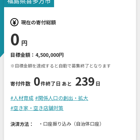
福島県
喜多方市
現在の寄付総額
0
円
目標金額：
4,500,000円
※目標金額を達成すると自動で募集終了となります
0
239
寄付件数
件
終了日 あと
日
#
人材育成
#
関係人口の創出・拡大
#
空き家・空き店舗対策
・
口座振り込み（自治体口座）
決済方法：