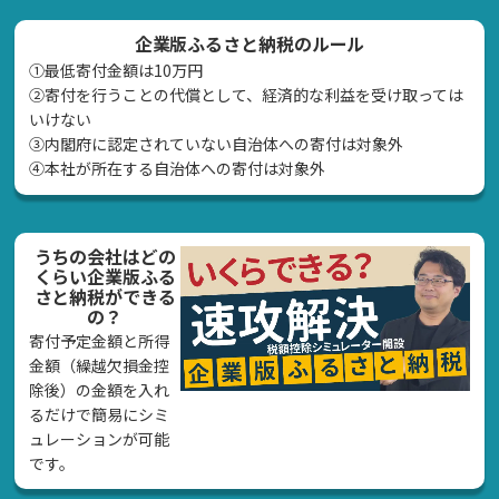
企業版ふるさと納税のルール
①最低寄付金額は10万円
②寄付を行うことの代償として、経済的な利益を受け取っては
いけない
➂内閣府に認定されていない自治体への寄付は対象外
④本社が所在する自治体への寄付は対象外
うちの会社はどの
くらい企業版ふる
さと納税ができる
の？
寄付予定金額と所得
金額（繰越欠損金控
除後）の金額を入れ
るだけで簡易にシミ
ュレーションが可能
です。