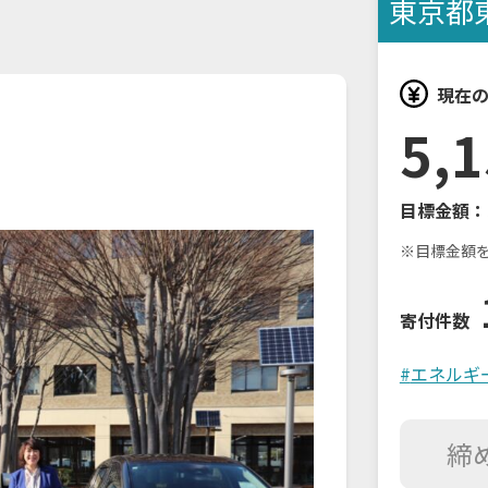
東京都
現在
5,1
目標金額：
※目標金額
寄付件数
#
エネルギ
締