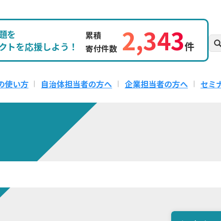
2,343
題を
累積
件
クトを応援しよう！
寄付件数
の使い方
自治体担当者の方へ
企業担当者の方へ
セミ
ト