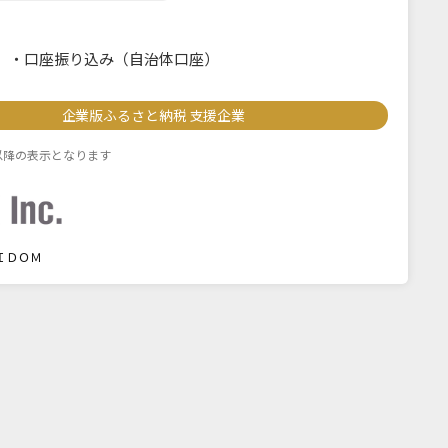
・
口座振り込み（自治体口座）
企業版ふるさと納税 支援企業
度以降の表示となります
ＩＤＯＭ