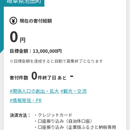
岐阜県
池田町
現在の寄付総額
0
円
目標金額：
13,000,000円
※目標金額を達成すると自動で募集終了となります
0
-
寄付件数
件
終了日 あと
#
関係人口の創出・拡大
#
観光・交流
#
情報発信・PR
・
クレジットカード
決済方法：
・
口座振り込み（自治体口座）
・
口座振り込み（企業版ふるさと納税専用