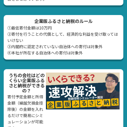
企業版ふるさと納税のルール
①最低寄付金額は10万円
②寄付を行うことの代償として、経済的な利益を受け取っては
いけない
➂内閣府に認定されていない自治体への寄付は対象外
④本社が所在する自治体への寄付は対象外
うちの会社はどの
くらい企業版ふる
さと納税ができる
の？
寄付予定金額と所得
金額（繰越欠損金控
除後）の金額を入れ
るだけで簡易にシミ
ュレーションが可能