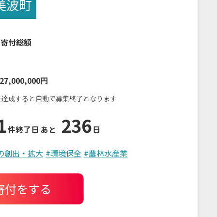
美波町
の寄付総額
27,000,000円
を達成すると自動で募集終了となります
1
236
件
終了日 あと
日
の創出・拡大
#
環境保全
#
農林水産業
寄付をする