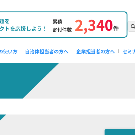
2,340
題を
累積
件
クトを応援しよう！
寄付件数
の使い方
自治体担当者の方へ
企業担当者の方へ
セミ