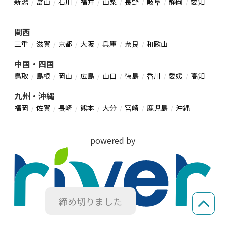
新潟
富山
石川
福井
山梨
長野
岐阜
静岡
愛知
関西
三重
滋賀
京都
大阪
兵庫
奈良
和歌山
中国・四国
鳥取
島根
岡山
広島
山口
徳島
香川
愛媛
高知
九州・沖縄
福岡
佐賀
長崎
熊本
大分
宮崎
鹿児島
沖縄
powered by
締め切りました