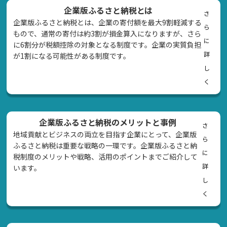
企業版ふるさと納税とは
さ
企業版ふるさと納税とは、企業の寄付額を最大9割軽減する
ら
もので、通常の寄付は約3割が損金算入になりますが、さら
に
に6割分が税額控除の対象となる制度です。企業の実質負担
詳
が1割になる可能性がある制度です。
し
く
企業版ふるさと納税のメリットと事例
さ
地域貢献とビジネスの両立を目指す企業にとって、企業版
ら
ふるさと納税は重要な戦略の一環です。企業版ふるさと納
に
税制度のメリットや戦略、活用のポイントまでご紹介して
詳
います。
し
く