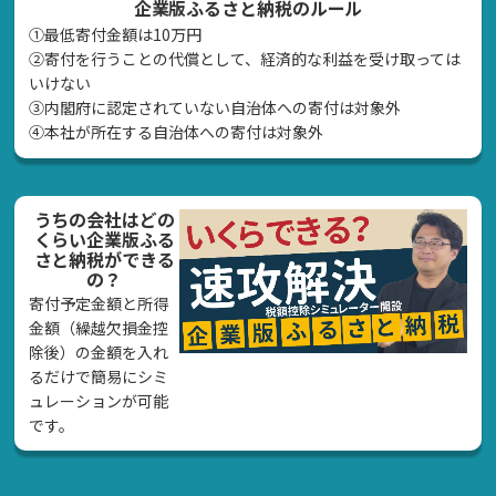
企業版ふるさと納税のルール
①最低寄付金額は10万円
②寄付を行うことの代償として、経済的な利益を受け取っては
いけない
➂内閣府に認定されていない自治体への寄付は対象外
④本社が所在する自治体への寄付は対象外
うちの会社はどの
くらい企業版ふる
さと納税ができる
の？
寄付予定金額と所得
金額（繰越欠損金控
除後）の金額を入れ
るだけで簡易にシミ
ュレーションが可能
です。