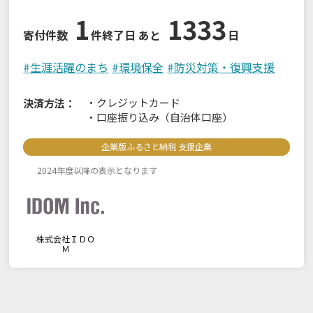
1
1333
寄付件数
件
終了日 あと
日
#
生涯活躍のまち
#
環境保全
#
防災対策・復興支援
・
クレジットカード
決済方法：
・
口座振り込み（自治体口座）
企業版ふるさと納税 支援企業
2024年度以降の表示となります
株式会社ＩＤＯ
Ｍ