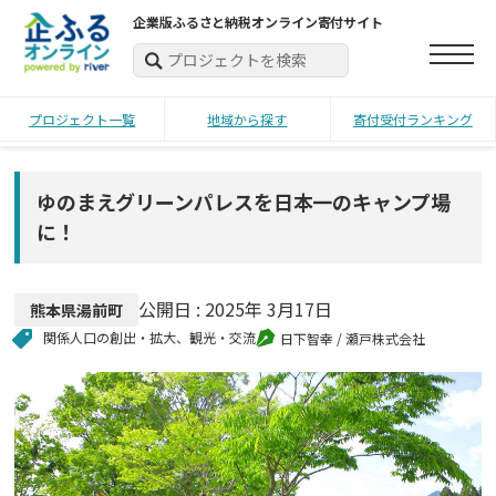
企業版ふるさと納税オンライン寄付サイト
プロジェクト一覧
地域から探す
寄付受付ランキング
ゆのまえグリーンパレスを日本一のキャンプ場
に！
公開日 :
2025年 3月17日
熊本県
湯前町
関係人口の創出・拡大
、
観光・交流
日下智幸
/ 瀬戸株式会社