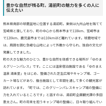
豊かな自然が残る町。湯前町の魅力を多くの人に
伝えたい
熊本県南部の球磨盆地に位置する湯前町。東側は九州山地を隔てて
宮崎県と接しており、町の中心から熊本市まで118km、宮崎市ま
で120km、鹿児島市までは110kmほど離れています。球磨地域で
は、周囲を囲む急峻な山地によって外敵から守られ、独自の文化が
発展してきました。
町の大きな魅力のひとつ、豊かな自然を体感できる場所が「ゆのま
えグリーンパレス」です。ここには温泉宿泊施設である「ゆのまえ
温泉 湯楽里」をはじめ、整備された芝生広場やキャンプ場、ゴー
カート場などがあり、複合施設として年間を通して多くの観光客が
訪れています。「町では、このグリーンパレスキャンプ場の整備に
力を入れているところです」と話すのは、湯前町企画観光課の多田
恵太さん。町の将来を担うキャンプ場の整備に、日々取り組んでい