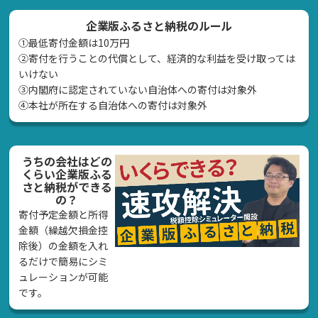
企業版ふるさと納税のルール
①最低寄付金額は10万円
②寄付を行うことの代償として、経済的な利益を受け取っては
いけない
➂内閣府に認定されていない自治体への寄付は対象外
④本社が所在する自治体への寄付は対象外
うちの会社はどの
くらい企業版ふる
さと納税ができる
の？
寄付予定金額と所得
金額（繰越欠損金控
除後）の金額を入れ
るだけで簡易にシミ
ュレーションが可能
です。