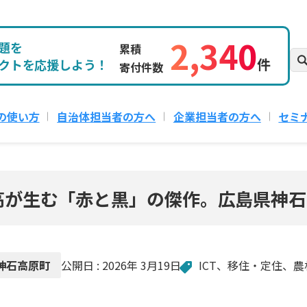
2,340
題を
累積
件
クトを応援しよう！
寄付件数
の使い方
自治体担当者の方へ
企業担当者の方へ
セミ
高が生む「赤と黒」の傑作。広島県神石
公開日 :
2026年 3月19日
ICT
、
移住・定住
、
農
神石高原町