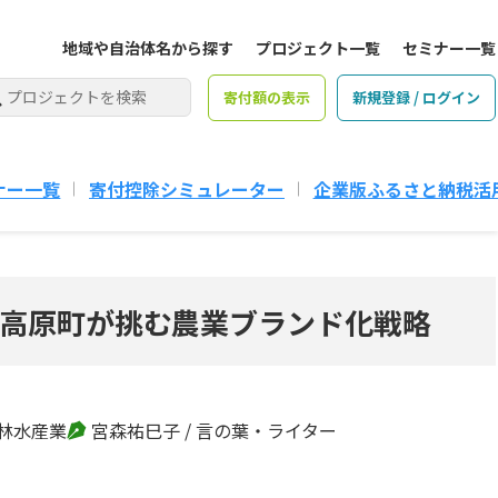
地域や自治体名から探す
プロジェクト一覧
セミナー一覧
寄付額の表示
新規登録 / ログイン
ナー一覧
寄付控除シミュレーター
企業版ふるさと納税活
高原町が挑む農業ブランド化戦略
林水産業
宮森祐巳子
/ 言の葉・ライター