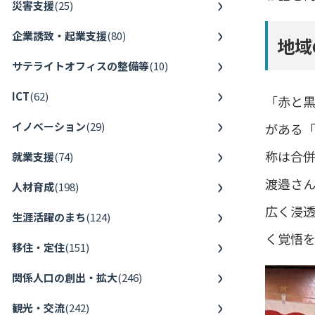
災害支援
(
25
)
企業誘致・起業支援
(
80
)
地域
サテライトオフィスの整備等
(
10
)
ICT
(
62
)
「赤と黒
イノベーション
(
29
)
がある
称は合
就業支援
(
74
)
渡邉さ
人材育成
(
198
)
広く浸
生涯活躍のまち
(
124
)
く覚悟
移住・定住
(
151
)
関係人口の創出・拡大
(
246
)
観光・交流
(
242
)