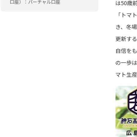
口座）：バーチャル口座
は50歳
「トマト
き、冬
更新す
自信を
の一歩
マト生