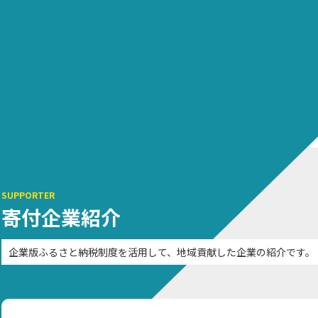
企業版ふるさと納税オンライン寄付サイト
地域課題や社会課
解決するプロジェ
ジェクト一覧
企業版ふるさと納税とは
企ふるオンライン
SUPPORTER
寄付企業紹介
企業版ふるさと納税制度を活用して、地域貢献した企業の紹介です。