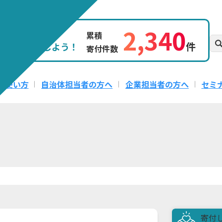
2,340
題を
累積
件
クトを応援しよう！
寄付件数
の使い方
自治体担当者の方へ
企業担当者の方へ
セミ
寄付