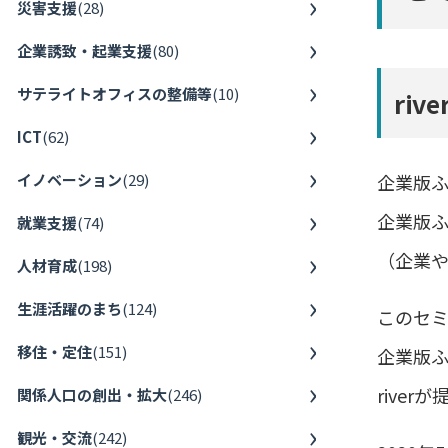
災害支援
(
28
)
企業誘致・起業支援
(
80
)
サテライトオフィスの整備等
(
10
)
ri
ICT
(
62
)
イノベーション
(
29
)
企業版ふ
企業版
就業支援
(
74
)
（企業
人材育成
(
198
)
生涯活躍のまち
(
124
)
このセ
移住・定住
(
151
)
企業版
rive
関係人口の創出・拡大
(
246
)
観光・交流
(
242
)