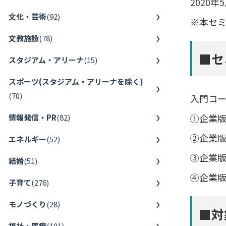
2020
文化・芸術
(
92
)
※本セ
文教施設
(
78
)
■セ
スタジアム・アリーナ
(
15
)
スポーツ(スタジアム・アリーナを除く)
(
70
)
入門コ
①企業
情報発信・PR
(
82
)
②企業版
エネルギー
(
52
)
③企業
結婚
(
51
)
④企業
子育て
(
276
)
モノづくり
(
28
)
■対
福祉・医療
(
101
)