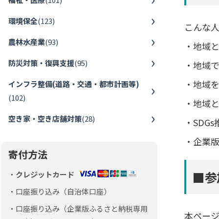
環境保全
(
123
)
こんな
農林水産業
(
93
)
・地域
防災対策・復興支援
(
95
)
・地域
・地域
インフラ整備(道路・交通・都市計画等)
(
102
)
・地域
空き家・空き店舗対策
(
28
)
・SDG
・企業
寄付方法
■参
クレジットカード
口座振り込み（自治体口座）
口座振り込み（企業版ふるさと納税専用
本ペー