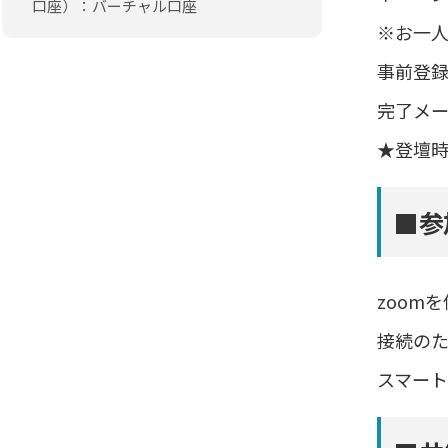
口座）：バーチャル口座
※お一人
事前登
完了メ
★登壇
■参
zoom
接続のた
スマー