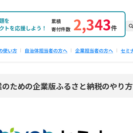
2,343
題を
累積
件
クトを応援しよう！
寄付件数
の使い方
自治体担当者の方へ
企業担当者の方へ
セミ
業のための企業版ふるさと納税のやり方セミ