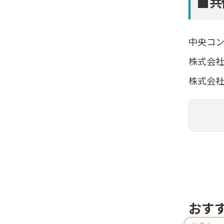
■共
中央コン
株式会
株式会
おす