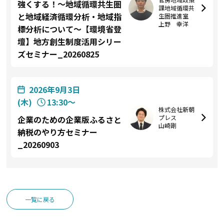
強くする！～地域循環共生圏
課地域循環共
と地域経済循環分析・地域指
生圏推進室
上野 幸洋
標分析について～【環境省登
壇】地方創生制度活用シリー
ズセミナー_20260825
2026年9月3日
(木)
13:30〜
株式会社新朝
プレス
企業のための企業版ふるさと
山崎剛
納税のやり方セミナー
_20260903
一覧に戻る