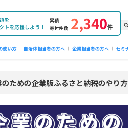
2,340
題を
累積
件
クトを応援しよう！
寄付件数
の使い方
自治体担当者の方へ
企業担当者の方へ
セミ
業のための企業版ふるさと納税のやり方セミ