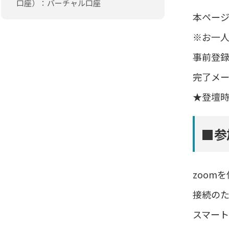
口座）：バーチャル口座
本ペー
※お一人
事前登
完了メ
★登壇
■参
zoom
接続のた
スマー