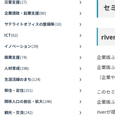
災害支援
(
27
)
セ
企業誘致・起業支援
(
80
)
サテライトオフィスの整備等
(
10
)
ri
ICT
(
62
)
イノベーション
(
29
)
企業版ふ
就業支援
(
74
)
企業版
人材育成
(
198
)
（企業
生涯活躍のまち
(
124
)
移住・定住
(
151
)
このセ
企業版
関係人口の創出・拡大
(
246
)
rive
観光・交流
(
242
)