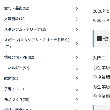
文化・芸術
(
92
)
2020
文教施設
(
78
)
※本セ
スタジアム・アリーナ
(
15
)
■セ
スポーツ(スタジアム・アリーナを除く)
(
70
)
情報発信・PR
(
82
)
入門コ
①企業
エネルギー
(
52
)
②企業版
結婚
(
51
)
③企業
子育て
(
277
)
④企業
モノづくり
(
28
)
福祉・医療
(
101
)