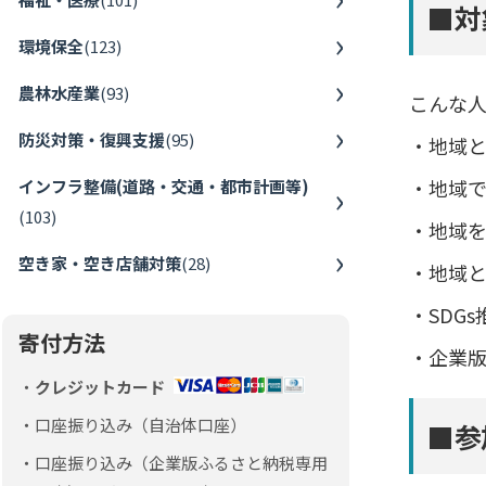
■対
環境保全
(
123
)
農林水産業
(
93
)
こんな
防災対策・復興支援
(
95
)
・地域
・地域
インフラ整備(道路・交通・都市計画等)
(
103
)
・地域
空き家・空き店舗対策
(
28
)
・地域
・SDG
寄付方法
・企業
クレジットカード
口座振り込み（自治体口座）
■参
口座振り込み（企業版ふるさと納税専用