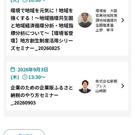
環境で地域を元気に！地域を
環境省 大臣
官房地域政策
強くする！～地域循環共生圏
課地域循環共
と地域経済循環分析・地域指
生圏推進室
上野 幸洋
標分析について～【環境省登
壇】地方創生制度活用シリー
ズセミナー_20260825
2026年9月3日
(木)
13:30〜
株式会社新朝
プレス
企業のための企業版ふるさと
山崎剛
納税のやり方セミナー
_20260903