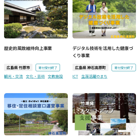
歴史的風致維持向上事業
デジタル技術を活用した健康づ
くり事業
広島県 竹原市
広島県 神石高原町
寄付受付終了
寄付受付終了
観光・交流
文化・芸術
文教施設
ICT
生涯活躍のまち