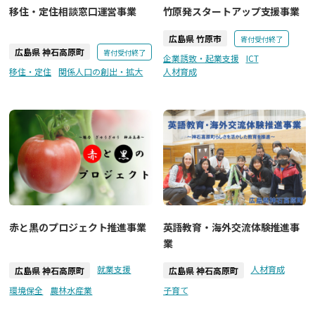
竹原発スタートアップ支援事業
移住・定住相談窓口運営事業
広島県 竹原市
寄付受付終了
広島県 神石高原町
寄付受付終了
企業誘致・起業支援
ICT
移住・定住
関係人口の創出・拡大
人材育成
赤と黒のプロジェクト推進事業
英語教育・海外交流体験推進事
業
就業支援
人材育成
広島県 神石高原町
広島県 神石高原町
環境保全
農林水産業
子育て