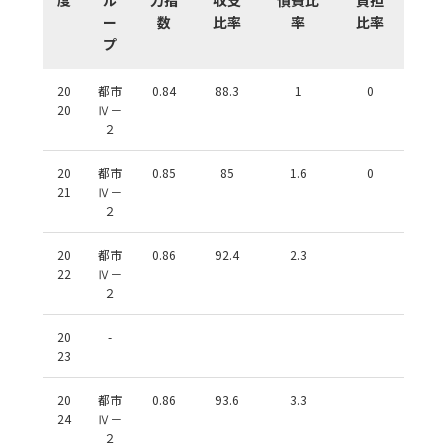
ー
数
比率
率
比率
プ
20
都市
0.84
88.3
1
0
20
Ⅳ－
２
20
都市
0.85
85
1.6
0
21
Ⅳ－
２
20
都市
0.86
92.4
2.3
22
Ⅳ－
２
20
-
23
20
都市
0.86
93.6
3.3
24
Ⅳ－
２