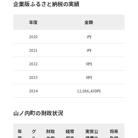
企業版ふるさと納税の実績
年度
金額
2020
-
円
2021
-
円
2022
0
円
2023
0
円
2024
12,066,430
円
山ノ内町の財政状況
年
グ
財政
経常
実質公
将来
度
ル
力指
収支
債費比
負担