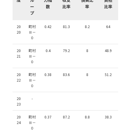
ー
数
比率
率
比率
プ
20
町村
0.42
81.3
8.2
64
20
Ⅲ－
０
20
町村
0.4
79.2
8
48.9
21
Ⅲ－
０
20
町村
0.38
83.6
8
51.2
22
Ⅲ－
０
20
-
23
20
町村
0.37
87.2
8.8
38.3
24
Ⅲ－
０