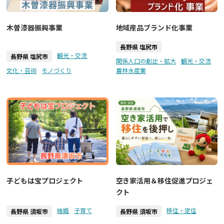
木曽漆器振興事業
地域産品ブランド化事業
長野県 塩尻市
観光・交流
長野県 塩尻市
関係人口の創出・拡大
観光・交流
文化・芸術
モノづくり
農林水産業
子どもは宝プロジェクト
空き家活用＆移住促進プロジェ
クト
結婚
子育て
移住・定住
長野県 須坂市
長野県 須坂市