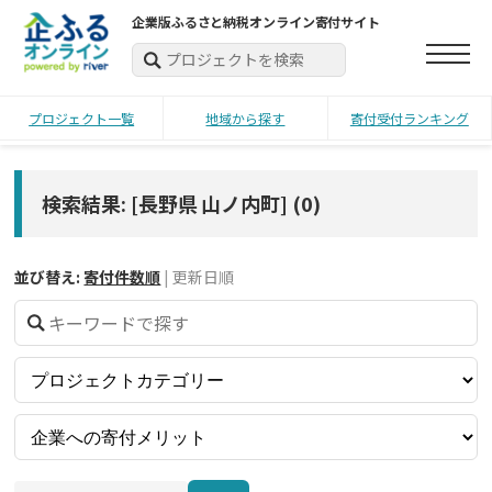
企業版ふるさと納税オンライン寄付サイト
プロジェクト一覧
地域から探す
寄付受付ランキング
検索結果: [長野県 山ノ内町]
(
0
)
並び替え:
寄付件数順
|
更新日順