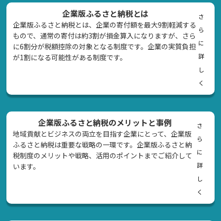
企業版ふるさと納税とは
さ
企業版ふるさと納税とは、企業の寄付額を最大9割軽減する
ら
もので、通常の寄付は約3割が損金算入になりますが、さら
に
に6割分が税額控除の対象となる制度です。企業の実質負担
詳
が1割になる可能性がある制度です。
し
く
企業版ふるさと納税のメリットと事例
さ
地域貢献とビジネスの両立を目指す企業にとって、企業版
ら
ふるさと納税は重要な戦略の一環です。企業版ふるさと納
に
税制度のメリットや戦略、活用のポイントまでご紹介して
詳
います。
し
く