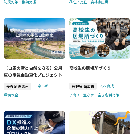
防災対策・復興支援
移住・定住
農林水産業
【白馬の雪と自然を守る】公用
高校生の居場所づくり
車の電気自動車化プロジェクト
エネルギー
人材育成
長野県 白馬村
長野県 須坂市
環境保全
子育て
空き家・空き店舗対策