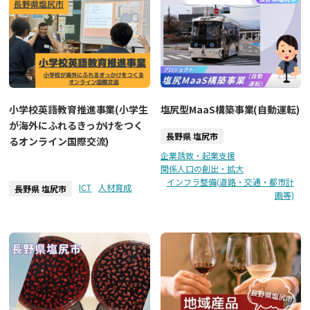
小学校英語教育推進事業(小学生
塩尻型MaaS構築事業(自動運転)
が海外にふれるきっかけをつく
長野県 塩尻市
るオンライン国際交流)
企業誘致・起業支援
関係人口の創出・拡大
インフラ整備(道路・交通・都市計
ICT
人材育成
長野県 塩尻市
画等)