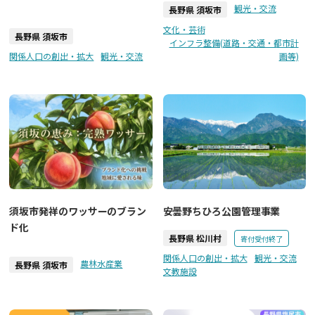
観光・交流
長野県 須坂市
文化・芸術
長野県 須坂市
インフラ整備(道路・交通・都市計
関係人口の創出・拡大
観光・交流
画等)
須坂市発祥のワッサーのブラン
安曇野ちひろ公園管理事業
ド化
長野県 松川村
寄付受付終了
関係人口の創出・拡大
観光・交流
農林水産業
長野県 須坂市
文教施設