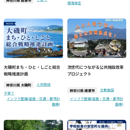
神奈川県 綾瀬市
環境保全
次世代につながる公共施設改革
大磯町まち・ひと・しごと総合
プロジェクト
戦略推進計画
人材育成
神奈川県 大磯町
文教施設
神奈川県 綾瀬市
子育て
インフラ整備(道路・交通・都市計
インフラ整備(道路・交通・都市計
画等)
画等)