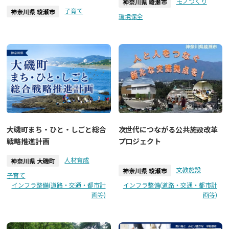
モノづくり
神奈川県 綾瀬市
子育て
神奈川県 綾瀬市
環境保全
次世代につながる公共施設改革
大磯町まち・ひと・しごと総合
プロジェクト
戦略推進計画
人材育成
神奈川県 大磯町
文教施設
神奈川県 綾瀬市
子育て
インフラ整備(道路・交通・都市計
インフラ整備(道路・交通・都市計
画等)
画等)