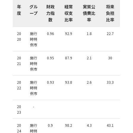
年
グル
財政
経常
実質公
将来
度
ープ
力指
収支
債費比
負担
数
比率
率
比率
20
施行
0.96
92.9
1.8
22.7
20
時特
例市
20
施行
0.95
87.9
2.1
30
21
時特
例市
20
施行
0.93
93.8
2.6
33.3
22
時特
例市
20
-
23
20
施行
0.9
98.2
4.3
43.1
24
時特