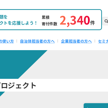
2,340
題を
累積
件
クトを応援しよう！
寄付件数
の使い方
自治体担当者の方へ
企業担当者の方へ
セミ
プロジェクト