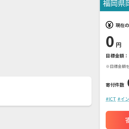
福岡県
現在
0
円
目標金額：
※目標金額
寄付件数
#
ICT
#
イン