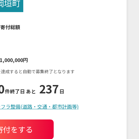
岡垣町
の寄付総額
1,000,000円
を達成すると自動で募集終了となります
0
237
件
終了日 あと
日
フラ整備(道路・交通・都市計画等)
寄付をする