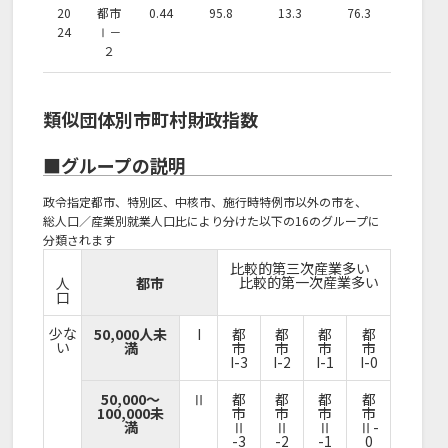
20
都市
0.44
95.8
13.3
76.3
24
Ⅰ－
２
類似団体別市町村財政指数
■グループの説明
政令指定都市、特別区、中核市、施行時特例市以外の市を、
総人口／産業別就業人口比により分けた以下の16のグループに
分類されます
比較的第三次産業多い
比較的第一次産業多い
人
都市
口
少な
50,000人未
I
都
都
都
都
い
満
市
市
市
市
I-3
I-2
I-1
I-0
50,000～
Ⅱ
都
都
都
都
100,000未
市
市
市
市
満
Ⅱ
Ⅱ
Ⅱ
Ⅱ-
-3
-2
-1
0