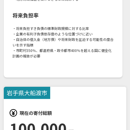
将来負担率
・将来負担すき負債の標準財政規模に対する比率
・企業の有利子負債依存度のような位置づけに近い
・自治体の借入金（地方債）や将来財政を圧迫する可能性の度合
いを示す指標
・市町村350％、都道府県・政令都市400％を超える国に健全化
計画の報告が必要
岩手県
大船渡市
現在の寄付総額
100,000