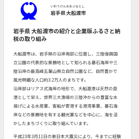
いわてけん
おおふなとし
岩手県
大船渡市
岩手県
大船渡市
の紹介と企業版ふるさと納
税の取り組み
大船渡市は、岩手県の沿岸南部に位置し、三陸復興国
立公園の代表的な景勝地として知られる碁石海岸や三
陸沿岸の最高峰五葉山県立自然公園など、自然豊かで
風光明媚な人口約3.2万人のまちです。
沿岸部はリアス式海岸の地形で、大船渡港は天然の良
港として栄え、世界三大漁場の三陸沖からの豊富な水
揚げによる水産業、客船が寄港する港湾事業、碁石海
岸などの景勝地を有する観光業などを中心に、海を活
かしたまちづくりに取り組んでいます。
平成23年3月11日の東日本大震災により、今までに経験