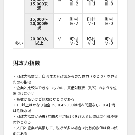
15,000未
Ⅲ-2
Ⅲ-1
Ⅲ-0
満
15,000～
Ⅳ
町村
町村
町村
20,000未
Ⅳ-2
Ⅳ-1
Ⅳ-0
満
20,000人
Ⅴ
町村
町村
町村
以上
Ⅴ-2
Ⅴ-1
Ⅴ-0
多い
財政力指数
・財政力指数は、自治体の財政面から見た体力（ゆとり）を見る
ための指標
・企業と比較はできないものの、貸借対照表（B/S）のような位
置づけに近い
・指数が高いほど財政にゆとりがある
・1.0以上はかなり健全で、0.4～0.99は概ね問題なし、0.4未満
は危険水域
・財政力指数が過去3年間の平均値1.0を超える回体は交付税不交
付体となる
・人口と産業が集積して、税収が多い場合は比較的数値は良い傾
向にある