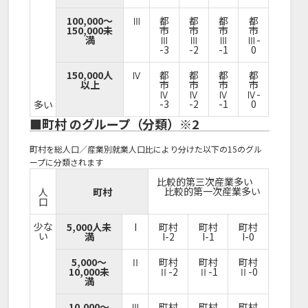
100,000～
Ⅲ
都
都
都
都
150,000未
市
市
市
市
満
Ⅲ
Ⅲ
Ⅲ
Ⅲ-
-3
-2
-1
0
150,000人
Ⅳ
都
都
都
都
以上
市
市
市
市
Ⅳ
Ⅳ
Ⅳ
Ⅳ-
-3
-2
-1
0
多い
■町村 のグループ（分類）※2
町村を総人口／産業別就業人口比により分けた以下の15のグル
ープに分類されます
比較的第三次産業多い
比較的第一次産業多い
人
町村
口
少な
5,000人未
I
町村
町村
町村
い
満
I-2
I-1
I-0
5,000～
Ⅱ
町村
町村
町村
10,000未
Ⅱ-2
Ⅱ-1
Ⅱ-0
満
10,000～
Ⅲ
町村
町村
町村