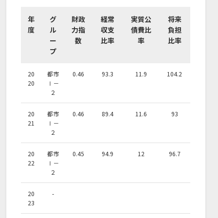
年
グ
財政
経常
実質公
将来
度
ル
力指
収支
債費比
負担
ー
数
比率
率
比率
プ
20
都市
0.46
93.3
11.9
104.2
20
Ⅰ－
２
20
都市
0.46
89.4
11.6
93
21
Ⅰ－
２
20
都市
0.45
94.9
12
96.7
22
Ⅰ－
２
20
-
23