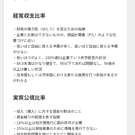
経常収支比率
・財政の弾力性（ゆとり）を見るための指標
・企業と比較はできないものの、損益計算書（P/L）のような位
置づけに近い
・低いほど自由に使える予算が多く、高いほど自由に使える予算
が少ない
・低いほうがよく、100％超は企業でいう赤字経営の状況
・86.0未満はかなり健全で、90以下であれば問題なし、90後半
以上は厳しい状況
・当年度もしくは次年度における新たな施策を打つ余裕があるか
がわかる
実質公債比率
・収入（歳入）に対する借金の割合のこと
・資金繰りの程度を表す指標
・18％以上は地方債発行に国の許可が必要
・25％以上は単独事業のために債権を発行できない
・地方財政措置を受けときなどに関係する