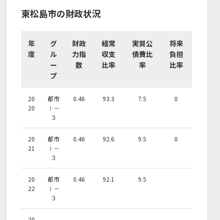
東松島市の財政状況
年
グ
財政
経常
実質公
将来
度
ル
力指
収支
債費比
負担
ー
数
比率
率
比率
プ
20
都市
0.46
93.3
7.5
0
20
Ⅰ－
３
20
都市
0.46
92.6
9.5
0
21
Ⅰ－
３
20
都市
0.46
92.1
9.5
22
Ⅰ－
３
20
-