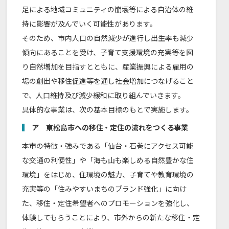
足による地域コミュニティの崩壊等による自治体の維
持に影響が及んでいく可能性があります。
そのため、市内人口の自然減少が進行し出生率も減少
傾向にあることを受け、子育て支援環境の充実等を図
り自然増加を目指すとともに、産業振興による雇用の
場の創出や移住促進等を通し社会増加につなげること
で、人口維持及び減少緩和に取り組んでいきます。
具体的な事業は、次の基本目標のもとで実施します。
ア 東松島市への移住・定住の流れをつくる事業
本市の特徴・強みである「仙台・石巻にアクセス可能
な交通の利便性」や「海も山も楽しめる自然豊かな住
環境」をはじめ、住環境の魅力、子育てや教育環境の
充実等の「住みやすいまちのブランド強化」に向け
た、移住・定住希望者へのプロモーションを強化し、
体験してもらうことにより、市外からの新たな移住・定