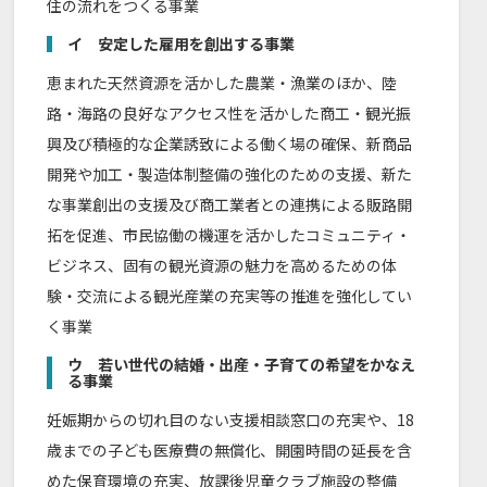
住の流れをつくる事業
イ 安定した雇用を創出する事業
恵まれた天然資源を活かした農業・漁業のほか、陸
路・海路の良好なアクセス性を活かした商工・観光振
興及び積極的な企業誘致による働く場の確保、新商品
開発や加工・製造体制整備の強化のための支援、新た
な事業創出の支援及び商工業者との連携による販路開
拓を促進、市民協働の機運を活かしたコミュニティ・
ビジネス、固有の観光資源の魅力を高めるための体
験・交流による観光産業の充実等の推進を強化してい
く事業
ウ 若い世代の結婚・出産・子育ての希望をかなえ
る事業
妊娠期からの切れ目のない支援相談窓口の充実や、18
歳までの子ども医療費の無償化、開園時間の延長を含
めた保育環境の充実、放課後児童クラブ施設の整備