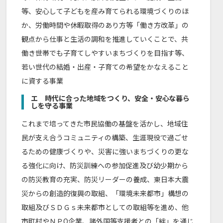
等、安心して子どもを産み育てられる環境づくりのほ
か、労働時間や休暇取得のあり方等「働き方改革」の
観点から仕事と生活の調和を推進していくことで、共
働き世帯でも子育てしやすいまちづくりを目指す等、
若い世代の結婚・出産・子育ての希望をかなえること
に資する事業
エ 時代に合った地域をつくり、安全・安心な暮ら
しを守る事業
これまで培ってきた市民協働の基盤を活かし、地域住
民が支え合うコミュニティの構築、生涯現役で過ごせ
るための健康づくりや、災害に強いまちづくりの更な
る強化に向け、防災訓練への参加促進及び幼少期から
の防災教育の充実、防災リーダーの養成、東日本大震
災からの創造的復興の取組、「環境未来都市」構想の
取組及びＳＤＧｓ未来都市としての取組等を進め、他
市町村やＮＰО企業、諸外国等支援者との「絆」を通じ