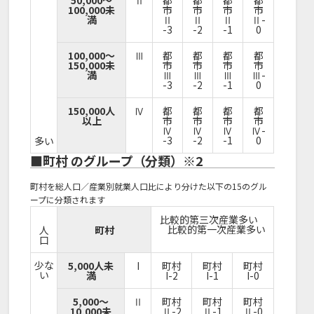
100,000未
市
市
市
市
満
Ⅱ
Ⅱ
Ⅱ
Ⅱ-
-3
-2
-1
0
100,000～
Ⅲ
都
都
都
都
150,000未
市
市
市
市
満
Ⅲ
Ⅲ
Ⅲ
Ⅲ-
-3
-2
-1
0
150,000人
Ⅳ
都
都
都
都
以上
市
市
市
市
Ⅳ
Ⅳ
Ⅳ
Ⅳ-
-3
-2
-1
0
多い
■町村 のグループ（分類）※2
町村を総人口／産業別就業人口比により分けた以下の15のグル
ープに分類されます
比較的第三次産業多い
比較的第一次産業多い
人
町村
口
少な
5,000人未
I
町村
町村
町村
い
満
I-2
I-1
I-0
5,000～
Ⅱ
町村
町村
町村
10,000未
Ⅱ-2
Ⅱ-1
Ⅱ-0