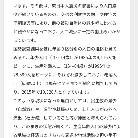
います。その後は、東日本大震災の影響により人口減
少が続いているものの、交通の利便性の向上や住宅の
早期復興等により、他の被災自治体の減少幅に比べる
と緩やかになっており、人口減少に一定の歯止めがかか
っています。
国勢調査結果を基に年齢３区分別の人口の推移を見て
みると、年少人口（０～14歳）が1985年の9,116人を
ピークに、生産年齢人口（15～64歳）が1995年の
28,590人をピークに、それぞれ減少しており、老齢人
口（65歳以上）は現在に至るまで断続的に増加してお
り、2015年で10,328人となっています。
このような現状になった理由としては、出生数の減少
（自然減）や、進学や就職のため、若年人口が市外へ
流出（社会減）していること等が原因と考えられてお
り、このままの状態が続くと、生産年齢人口の減少によ
る地域の経済力のさらなる衰退や地域活動の担い手不