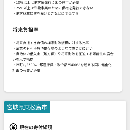
・18％以上は地方債発行に国の許可が必要
・25％以上は単独事業のために債権を発行できない
・地方財政措置を受けときなどに関係する
将来負担率
・将来負担すき負債の標準財政規模に対する比率
・企業の有利子負債依存度のような位置づけに近い
・自治体の借入金（地方債）や将来財政を圧迫する可能性の度合
いを示す指標
・市町村350％、都道府県・政令都市400％を超える国に健全化
計画の報告が必要
宮城県
東松島市
現在の寄付総額