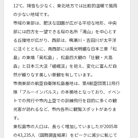
12℃、降雪も少なく、東北地方では比較的温暖で風雨
の少ない地域です。
市域の東部は、肥沃な田園が広がる平坦な地形、中央
部には四方を一望できる桜の名所「滝山」を中心とす
る丘陵地が広がり、西部は、鳴瀬川・吉田川が太平洋
に注ぐとともに、南西部には風光明媚な日本三景「松
島」の東端「奥松島」、松島四大観の「壮観・大高
森」と日本三大渓「嵯峨渓」を抱え、変化に富んだ自
然が織りなす美しい景観を有しています。
市南東部の航空自衛隊松島基地は、第4航空団第11飛行
隊「ブルーインパルス」の本拠地となっており、イベン
トでの飛行や市内上空での訓練飛行を目的に多くの観
光客が訪れるなど、市内各所に観覧スポットがありま
す。
東松島市の人口は、長らく増加していましたが2005年
の43,235人（国勢調査結果）をピークに減少に転じて