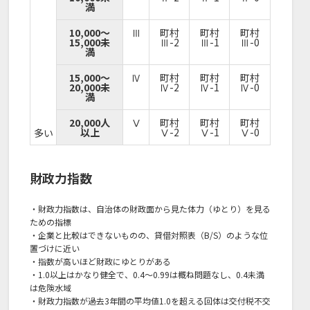
満
10,000～
Ⅲ
町村
町村
町村
15,000未
Ⅲ-2
Ⅲ-1
Ⅲ-0
満
15,000～
Ⅳ
町村
町村
町村
20,000未
Ⅳ-2
Ⅳ-1
Ⅳ-0
満
20,000人
Ⅴ
町村
町村
町村
以上
Ⅴ-2
Ⅴ-1
Ⅴ-0
多い
財政力指数
・財政力指数は、自治体の財政面から見た体力（ゆとり）を見る
ための指標
・企業と比較はできないものの、貸借対照表（B/S）のような位
置づけに近い
・指数が高いほど財政にゆとりがある
・1.0以上はかなり健全で、0.4～0.99は概ね問題なし、0.4未満
は危険水域
・財政力指数が過去3年間の平均値1.0を超える回体は交付税不交