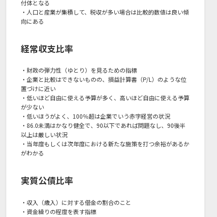
付体となる
・人口と産業が集積して、税収が多い場合は比較的数値は良い傾
向にある
経常収支比率
・財政の弾力性（ゆとり）を見るための指標
・企業と比較はできないものの、損益計算書（P/L）のような位
置づけに近い
・低いほど自由に使える予算が多く、高いほど自由に使える予算
が少ない
・低いほうがよく、100％超は企業でいう赤字経営の状況
・86.0未満はかなり健全で、90以下であれば問題なし、90後半
以上は厳しい状況
・当年度もしくは次年度における新たな施策を打つ余裕があるか
がわかる
実質公債比率
・収入（歳入）に対する借金の割合のこと
・資金繰りの程度を表す指標