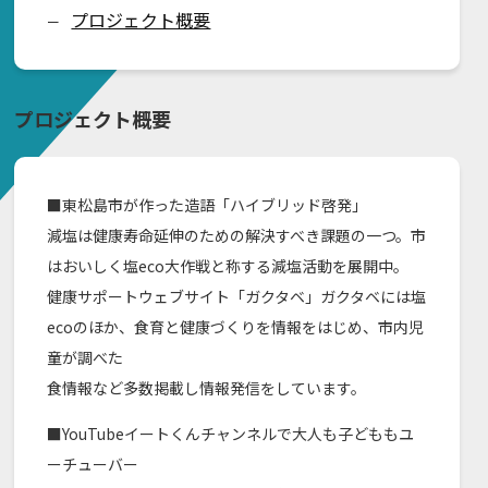
プロジェクト概要
ー
プロジェクト概要
■東松島市が作った造語「ハイブリッド啓発」
減塩は健康寿命延伸のための解決すべき課題の一つ。市
はおいしく塩eco大作戦と称する減塩活動を展開中。
健康サポートウェブサイト「ガクタベ」ガクタベには塩
ecoのほか、食育と健康づくりを情報をはじめ、市内児
童が調べた
食情報など多数掲載し情報発信をしています。
■YouTubeイートくんチャンネルで大人も子どももユ
ーチューバー