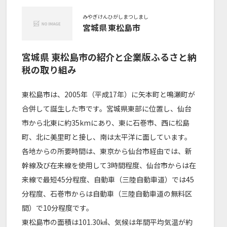
みやぎけん
ひがしまつしまし
宮城県
東松島市
宮城県
東松島市
の紹介と企業版ふるさと納
税の取り組み
東松島市は、2005年（平成17年）に矢本町と鳴瀬町が
合併して誕生した市です。宮城県東部に位置し、仙台
市から北東に約35kmにあり、東に石巻市、西に松島
町、北に美里町と接し、南は太平洋に面しています。
各地からの所要時間は、東京から仙台市経由では、新
幹線及び在来線を使用して3時間程度、仙台市からは在
来線で最短45分程度、自動車（三陸自動車道）では45
分程度、石巻市からは自動車（三陸自動車道の無料区
間）で10分程度です。
東松島市の面積は101.30㎢、気候は年間平均気温が約