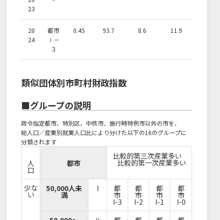
23
20
都市
0.45
93.7
8.6
11.9
24
Ⅰ－
３
類似団体別市町村財政指数
■グループの説明
政令指定都市、特別区、中核市、施行時特例市以外の市を、
総人口／産業別就業人口比により分けた以下の16のグループに
分類されます
比較的第三次産業多い
比較的第一次産業多い
人
都市
口
少な
50,000人未
I
都
都
都
都
い
満
市
市
市
市
I-3
I-2
I-1
I-0
50,000～
Ⅱ
都
都
都
都