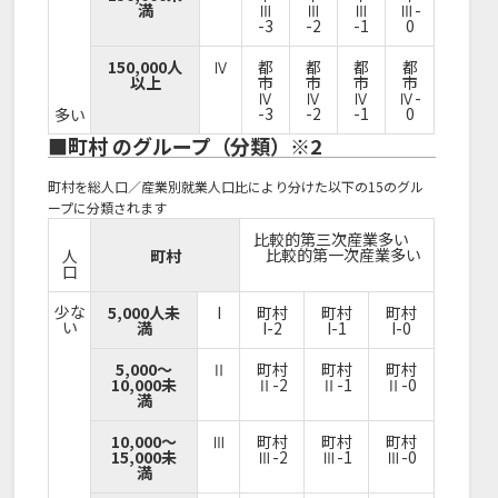
満
Ⅲ
Ⅲ
Ⅲ
Ⅲ-
-3
-2
-1
0
150,000人
Ⅳ
都
都
都
都
以上
市
市
市
市
Ⅳ
Ⅳ
Ⅳ
Ⅳ-
-3
-2
-1
0
多い
■町村 のグループ（分類）※2
町村を総人口／産業別就業人口比により分けた以下の15のグル
ープに分類されます
比較的第三次産業多い
比較的第一次産業多い
人
町村
口
少な
5,000人未
I
町村
町村
町村
い
満
I-2
I-1
I-0
5,000～
Ⅱ
町村
町村
町村
10,000未
Ⅱ-2
Ⅱ-1
Ⅱ-0
満
10,000～
Ⅲ
町村
町村
町村
15,000未
Ⅲ-2
Ⅲ-1
Ⅲ-0
満