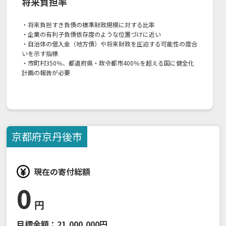
将来負担率
・将来負担すき負債の標準財政規模に対する比率
・企業の有利子負債依存度のような位置づけに近い
・自治体の借入金（地方債）や将来財政を圧迫する可能性の度合
いを示す指標
・市町村350％、都道府県・政令都市400％を超える国に健全化
計画の報告が必要
京都府
京丹後市
現在の寄付総額
0
円
目標金額：
21,000,000円