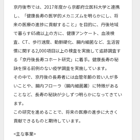
京丹後市では、2017年度から京都府立医科大学と連携
し、「健康長寿の医学的メカニズムを明らかにし、将
来の医療の進捗に貢献すること」を目的に、丹後地域
で暮らす65歳以上の方に、健康アンケート、血液検
査、CT、歩行速度、動脈硬化、腸内細菌など、生活習
慣に関する2,000項目以上の検査を実施して追跡調査す
る「京丹後長寿コホート研究」に着手。健康長寿の秘
訣を探る前例のない疫学調査を実施しています。
その中で、京丹後の長寿者には血管年齢の若い人が多
いことや、腸内フローラ（腸内細菌叢）に特徴がある
ことなど、長寿の秘訣が少しずつ明らかになってきてい
ます。
この研究を進めることで、将来の医療の進歩に大きく
貢献できるものと期待しています。
<主な事業>