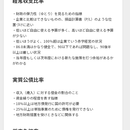
経常収支比率
・財政の弾力性（ゆとり）を見るための指標
・企業と比較はできないものの、損益計算書（P/L）のような位
置づけに近い
・低いほど自由に使える予算が多く、高いほど自由に使える予算
が少ない
・低いほうがよく、100％超は企業でいう赤字経営の状況
・86.0未満はかなり健全で、90以下であれば問題なし、90後半
以上は厳しい状況
・当年度もしくは次年度における新たな施策を打つ余裕があるか
がわかる
実質公債比率
・収入（歳入）に対する借金の割合のこと
・資金繰りの程度を表す指標
・18％以上は地方債発行に国の許可が必要
・25％以上は単独事業のために債権を発行できない
・地方財政措置を受けときなどに関係する