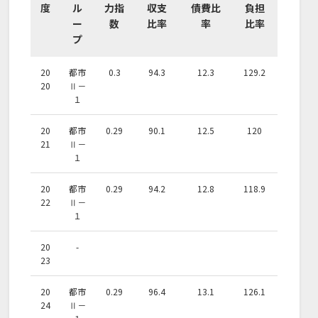
度
ル
力指
収支
債費比
負担
ー
数
比率
率
比率
プ
20
都市
0.3
94.3
12.3
129.2
20
Ⅱ－
１
20
都市
0.29
90.1
12.5
120
21
Ⅱ－
１
20
都市
0.29
94.2
12.8
118.9
22
Ⅱ－
１
20
-
23
20
都市
0.29
96.4
13.1
126.1
24
Ⅱ－