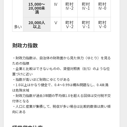
15,000～
Ⅳ
町村
町村
町村
20,000未
Ⅳ-2
Ⅳ-1
Ⅳ-0
満
20,000人
Ⅴ
町村
町村
町村
以上
Ⅴ-2
Ⅴ-1
Ⅴ-0
多い
財政力指数
・財政力指数は、自治体の財政面から見た体力（ゆとり）を見る
ための指標
・企業と比較はできないものの、貸借対照表（B/S）のような位
置づけに近い
・指数が高いほど財政にゆとりがある
・1.0以上はかなり健全で、0.4～0.99は概ね問題なし、0.4未満
は危険水域
・財政力指数が過去3年間の平均値1.0を超える回体は交付税不交
付体となる
・人口と産業が集積して、税収が多い場合は比較的数値は良い傾
向にある