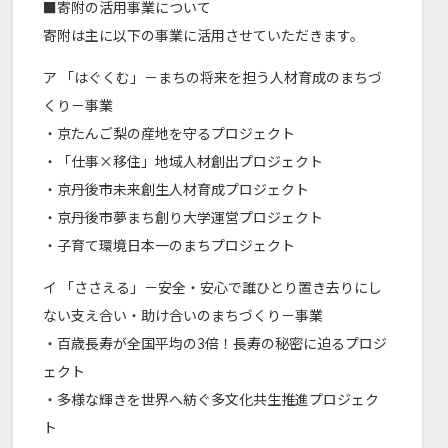
■寄附の活用事業について
寄附は主に以下の事業に活用させていただきます。
ア 「はぐくむ」－まちの将来を担う人材育成のまちづ
くり－事業
・京たんご梨の産地を守るプロジェクト
・「仕事×移住」地域人材創出プロジェクト
・京丹後市未来創生人材育成プロジェクト
・京丹後市夢まち創り大学運営プロジェクト
・子育て環境日本一のまちプロジェクト
イ 「ささえる」－安全・安心で誰ひとり置き去りにし
ない支え合い・助け合いのまちづくり－事業
・百歳長寿が全国平均の3倍！長寿の秘密に迫るプロジ
ェクト
・多様な輝きを世界へ紡ぐ多文化共生推進プロジェク
ト