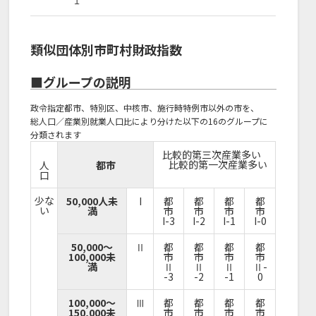
１
類似団体別市町村財政指数
■グループの説明
政令指定都市、特別区、中核市、施行時特例市以外の市を、
総人口／産業別就業人口比により分けた以下の16のグループに
分類されます
比較的第三次産業多い
比較的第一次産業多い
人
都市
口
少な
50,000人未
I
都
都
都
都
い
満
市
市
市
市
I-3
I-2
I-1
I-0
50,000～
Ⅱ
都
都
都
都
100,000未
市
市
市
市
満
Ⅱ
Ⅱ
Ⅱ
Ⅱ-
-3
-2
-1
0
100,000～
Ⅲ
都
都
都
都
150,000未
市
市
市
市