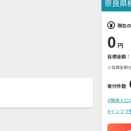
奈良県
現在
0
円
目標金額：
※目標金額
寄付件数
#
関係人口
#
インフラ