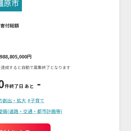
橿原市
の寄付総額
988,805,000円
を達成すると自動で募集終了となります
0
-
件
終了日 あと
の創出・拡大
#
子育て
整備(道路・交通・都市計画等)