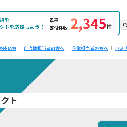
2,345
題を
累積
件
クトを応援しよう！
寄付件数
の使い方
自治体担当者の方へ
企業担当者の方へ
セミ
ェクト