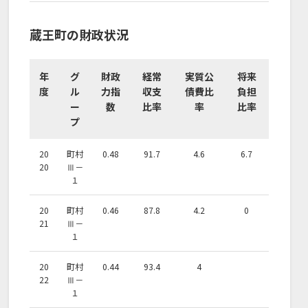
蔵王町の財政状況
年
グ
財政
経常
実質公
将来
度
ル
力指
収支
債費比
負担
ー
数
比率
率
比率
プ
20
町村
0.48
91.7
4.6
6.7
20
Ⅲ－
１
20
町村
0.46
87.8
4.2
0
21
Ⅲ－
１
20
町村
0.44
93.4
4
22
Ⅲ－
１