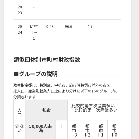
20
-
23
20
町村
0.43
96.6
4.7
24
Ⅲ－
１
類似団体別市町村財政指数
■グループの説明
政令指定都市、特別区、中核市、施行時特例市以外の市を、
総人口／産業別就業人口比により分けた以下の16のグループに
分類されます
比較的第三次産業多い
比較的第一次産業多い
人
都市
口
少な
50,000人未
I
都
都
都
都
い
満
市
市
市
市
I-3
I-2
I-1
I-0