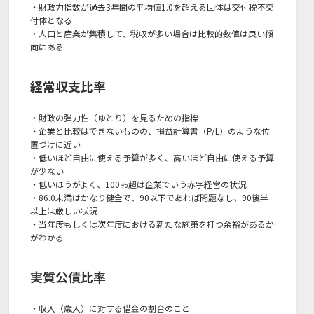
・財政力指数が過去3年間の平均値1.0を超える回体は交付税不交
付体となる
・人口と産業が集積して、税収が多い場合は比較的数値は良い傾
向にある
経常収支比率
・財政の弾力性（ゆとり）を見るための指標
・企業と比較はできないものの、損益計算書（P/L）のような位
置づけに近い
・低いほど自由に使える予算が多く、高いほど自由に使える予算
が少ない
・低いほうがよく、100％超は企業でいう赤字経営の状況
・86.0未満はかなり健全で、90以下であれば問題なし、90後半
以上は厳しい状況
・当年度もしくは次年度における新たな施策を打つ余裕があるか
がわかる
実質公債比率
・収入（歳入）に対する借金の割合のこと