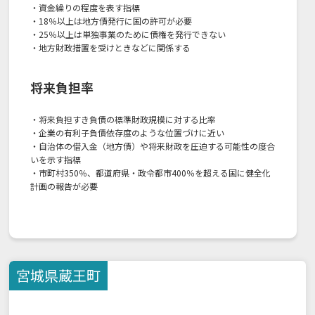
・資金繰りの程度を表す指標
・18％以上は地方債発行に国の許可が必要
・25％以上は単独事業のために債権を発行できない
・地方財政措置を受けときなどに関係する
将来負担率
・将来負担すき負債の標準財政規模に対する比率
・企業の有利子負債依存度のような位置づけに近い
・自治体の借入金（地方債）や将来財政を圧迫する可能性の度合
いを示す指標
・市町村350％、都道府県・政令都市400％を超える国に健全化
計画の報告が必要
宮城県
蔵王町