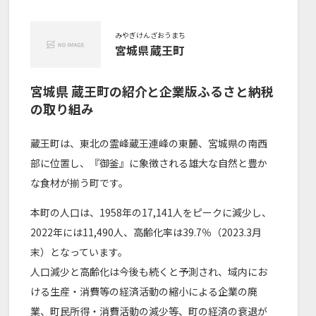
みやぎけん
ざおうまち
宮城県
蔵王町
宮城県
蔵王町
の紹介と企業版ふるさと納税
の取り組み
蔵王町は、東北の霊峰蔵王連峰の東麓、宮城県の南西
部に位置し、『御釜』に象徴される雄大な自然と豊か
な食材が揃う町です。
本町の人口は、1958年の17,141人をピークに減少し、
2022年には11,490人、高齢化率は39.7％（2023.3月
末）となっています。
人口減少と高齢化は今後も続くと予測され、域内にお
ける生産・消費等の経済活動の縮小による企業の廃
業、町民所得・消費活動の減少等、町の経済の衰退が