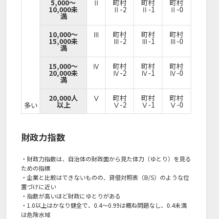
5,000～
Ⅱ
町村
町村
町村
10,000未
Ⅱ-2
Ⅱ-1
Ⅱ-0
満
10,000～
Ⅲ
町村
町村
町村
15,000未
Ⅲ-2
Ⅲ-1
Ⅲ-0
満
15,000～
Ⅳ
町村
町村
町村
20,000未
Ⅳ-2
Ⅳ-1
Ⅳ-0
満
20,000人
Ⅴ
町村
町村
町村
以上
Ⅴ-2
Ⅴ-1
Ⅴ-0
多い
財政力指数
・財政力指数は、自治体の財政面から見た体力（ゆとり）を見る
ための指標
・企業と比較はできないものの、貸借対照表（B/S）のような位
置づけに近い
・指数が高いほど財政にゆとりがある
・1.0以上はかなり健全で、0.4～0.99は概ね問題なし、0.4未満
は危険水域