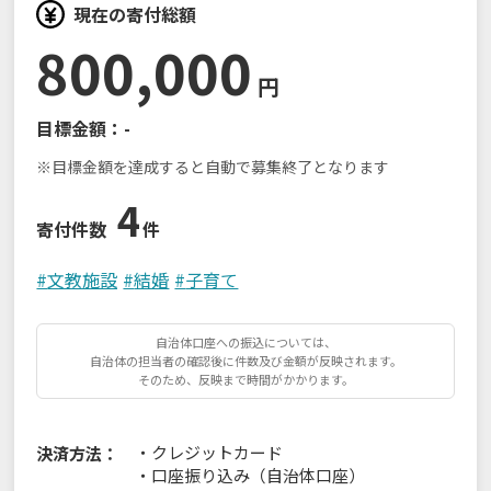
現在の寄付総額
800,000
円
目標金額：
-
※目標金額を達成すると自動で募集終了となります
4
寄付件数
件
#
文教施設
#
結婚
#
子育て
自治体口座への振込については、
自治体の担当者の確認後に件数及び金額が反映されます。
そのため、反映まで時間がかかります。
・
クレジットカード
決済方法：
・
口座振り込み（自治体口座）