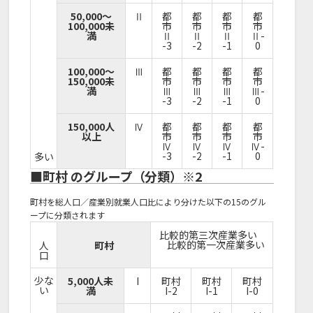
50,000～
Ⅱ
都
都
都
都
100,000未
市
市
市
市
満
Ⅱ
Ⅱ
Ⅱ
Ⅱ-
-3
-2
-1
0
100,000～
Ⅲ
都
都
都
都
150,000未
市
市
市
市
満
Ⅲ
Ⅲ
Ⅲ
Ⅲ-
-3
-2
-1
0
150,000人
Ⅳ
都
都
都
都
以上
市
市
市
市
Ⅳ
Ⅳ
Ⅳ
Ⅳ-
-3
-2
-1
0
多い
■町村 のグループ（分類）※2
町村を総人口／産業別就業人口比により分けた以下の15のグル
ープに分類されます
比較的第三次産業多い
比較的第一次産業多い
人
町村
口
少な
5,000人未
I
町村
町村
町村
い
満
I-2
I-1
I-0