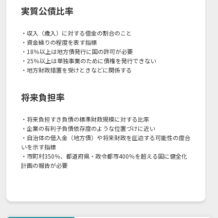
実質公債比率
・収入（歳入）に対する借金の割合のこと
・資金繰りの程度を表す指標
・18％以上は地方債発行に国の許可が必要
・25％以上は単独事業のために債権を発行できない
・地方財政措置を受けときなどに関係する
将来負担率
・将来負担すき負債の標準財政規模に対する比率
・企業の有利子負債依存度のような位置づけに近い
・自治体の借入金（地方債）や将来財政を圧迫する可能性の度合
いを示す指標
・市町村350％、都道府県・政令都市400％を超える国に健全化
計画の報告が必要