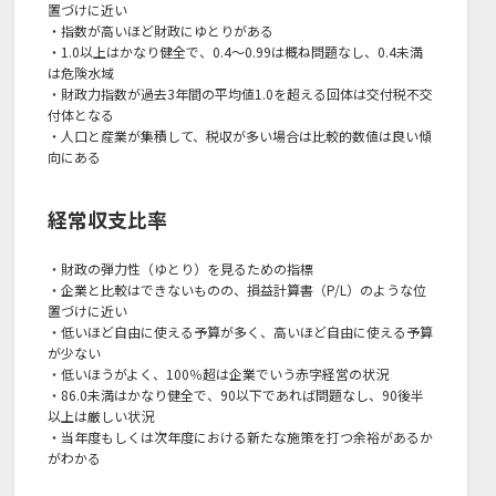
置づけに近い
・指数が高いほど財政にゆとりがある
・1.0以上はかなり健全で、0.4～0.99は概ね問題なし、0.4未満
は危険水域
・財政力指数が過去3年間の平均値1.0を超える回体は交付税不交
付体となる
・人口と産業が集積して、税収が多い場合は比較的数値は良い傾
向にある
経常収支比率
・財政の弾力性（ゆとり）を見るための指標
・企業と比較はできないものの、損益計算書（P/L）のような位
置づけに近い
・低いほど自由に使える予算が多く、高いほど自由に使える予算
が少ない
・低いほうがよく、100％超は企業でいう赤字経営の状況
・86.0未満はかなり健全で、90以下であれば問題なし、90後半
以上は厳しい状況
・当年度もしくは次年度における新たな施策を打つ余裕があるか
がわかる