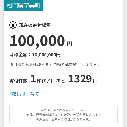
福岡県
宇美町
現在の寄付総額
100,000
円
目標金額：
10,000,000円
※目標金額を達成すると自動で募集終了となります
1
1329
寄付件数
件
終了日 あと
日
#
結婚
#
子育て
自治体口座への振込については、
自治体の担当者の確認後に件数及び金額が反映されます。
そのため、反映まで時間がかかります。