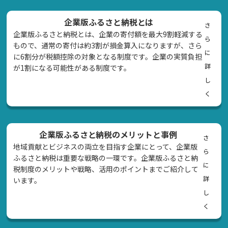
企業版ふるさと納税とは
さ
企業版ふるさと納税とは、企業の寄付額を最大9割軽減する
ら
もので、通常の寄付は約3割が損金算入になりますが、さら
に
に6割分が税額控除の対象となる制度です。企業の実質負担
詳
が1割になる可能性がある制度です。
し
く
企業版ふるさと納税のメリットと事例
さ
地域貢献とビジネスの両立を目指す企業にとって、企業版
ら
ふるさと納税は重要な戦略の一環です。企業版ふるさと納
に
税制度のメリットや戦略、活用のポイントまでご紹介して
詳
います。
し
く