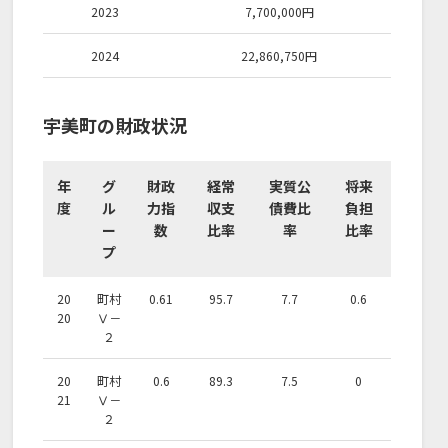
2023
7,700,000
円
2024
22,860,750
円
宇美町の財政状況
年
グ
財政
経常
実質公
将来
度
ル
力指
収支
債費比
負担
ー
数
比率
率
比率
プ
20
町村
0.61
95.7
7.7
0.6
20
Ⅴ－
２
20
町村
0.6
89.3
7.5
0
21
Ⅴ－
２