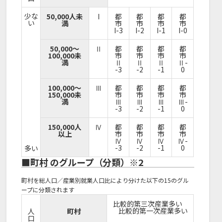
少な
50,000人未
I
都
都
都
都
い
満
市
市
市
市
I-3
I-2
I-1
I-0
50,000～
Ⅱ
都
都
都
都
100,000未
市
市
市
市
満
Ⅱ
Ⅱ
Ⅱ
Ⅱ-
-3
-2
-1
0
100,000～
Ⅲ
都
都
都
都
150,000未
市
市
市
市
満
Ⅲ
Ⅲ
Ⅲ
Ⅲ-
-3
-2
-1
0
150,000人
Ⅳ
都
都
都
都
以上
市
市
市
市
Ⅳ
Ⅳ
Ⅳ
Ⅳ-
-3
-2
-1
0
多い
■町村 のグループ（分類）※2
町村を総人口／産業別就業人口比により分けた以下の15のグル
ープに分類されます
比較的第三次産業多い
比較的第一次産業多い
人
町村
口