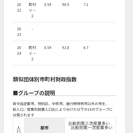
20
町村
0.59
90.9
7.1
22
Ⅴ－
２
20
-
23
20
町村
0.59
92.8
6.7
24
Ⅴ－
２
類似団体別市町村財政指数
■グループの説明
政令指定都市、特別区、中核市、施行時特例市以外の市を、
総人口／産業別就業人口比により分けた以下の16のグループに
分類されます
比較的第三次産業多い
比較的第一次産業多い
人
都市
口