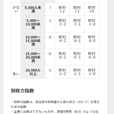
少な
5,000人未
I
町村
町村
町村
い
満
I-2
I-1
I-0
5,000～
Ⅱ
町村
町村
町村
10,000未
Ⅱ-2
Ⅱ-1
Ⅱ-0
満
10,000～
Ⅲ
町村
町村
町村
15,000未
Ⅲ-2
Ⅲ-1
Ⅲ-0
満
15,000～
Ⅳ
町村
町村
町村
20,000未
Ⅳ-2
Ⅳ-1
Ⅳ-0
満
20,000人
Ⅴ
町村
町村
町村
以上
Ⅴ-2
Ⅴ-1
Ⅴ-0
多い
財政力指数
・財政力指数は、自治体の財政面から見た体力（ゆとり）を見る
ための指標
・企業と比較はできないものの、貸借対照表（B/S）のような位