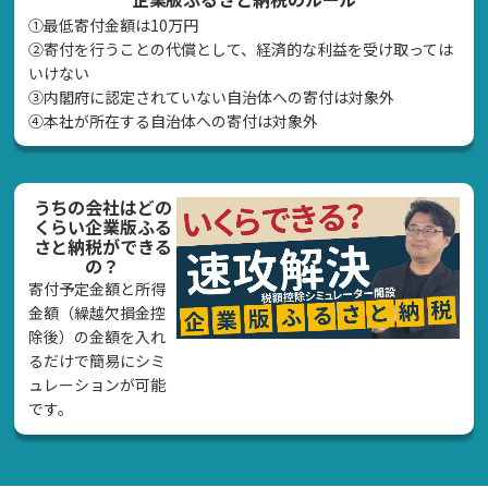
①最低寄付金額は10万円
②寄付を行うことの代償として、経済的な利益を受け取っては
いけない
➂内閣府に認定されていない自治体への寄付は対象外
④本社が所在する自治体への寄付は対象外
うちの会社はどの
くらい企業版ふる
さと納税ができる
の？
寄付予定金額と所得
金額（繰越欠損金控
除後）の金額を入れ
るだけで簡易にシミ
ュレーションが可能
です。