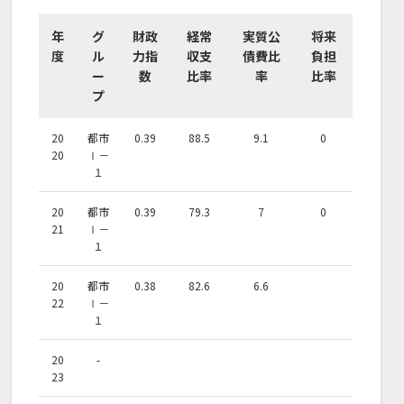
年
グ
財政
経常
実質公
将来
度
ル
力指
収支
債費比
負担
ー
数
比率
率
比率
プ
20
都市
0.39
88.5
9.1
0
20
Ⅰ－
１
20
都市
0.39
79.3
7
0
21
Ⅰ－
１
20
都市
0.38
82.6
6.6
22
Ⅰ－
１
20
-
23