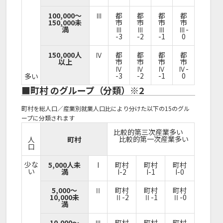
100,000～
Ⅲ
都
都
都
都
150,000未
市
市
市
市
満
Ⅲ
Ⅲ
Ⅲ
Ⅲ-
-3
-2
-1
0
150,000人
Ⅳ
都
都
都
都
以上
市
市
市
市
Ⅳ
Ⅳ
Ⅳ
Ⅳ-
-3
-2
-1
0
多い
■町村 のグループ（分類）※2
町村を総人口／産業別就業人口比により分けた以下の15のグル
ープに分類されます
比較的第三次産業多い
比較的第一次産業多い
人
町村
口
少な
5,000人未
I
町村
町村
町村
い
満
I-2
I-1
I-0
5,000～
Ⅱ
町村
町村
町村
10,000未
Ⅱ-2
Ⅱ-1
Ⅱ-0
満
10,000～
Ⅲ
町村
町村
町村