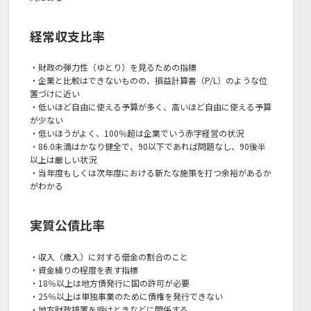
経常収支比率
・財政の弾力性（ゆとり）を見るための指標
・企業と比較はできないものの、損益計算書（P/L）のような位
置づけに近い
・低いほど自由に使える予算が多く、高いほど自由に使える予算
が少ない
・低いほうがよく、100％超は企業でいう赤字経営の状況
・86.0未満はかなり健全で、90以下であれば問題なし、90後半
以上は厳しい状況
・当年度もしくは次年度における新たな施策を打つ余裕があるか
がわかる
実質公債比率
・収入（歳入）に対する借金の割合のこと
・資金繰りの程度を表す指標
・18％以上は地方債発行に国の許可が必要
・25％以上は単独事業のために債権を発行できない
・地方財政措置を受けときなどに関係する