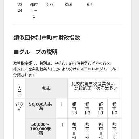
20
都市
0.38
85.6
6.4
24
Ⅰ－
１
類似団体別市町村財政指数
■グループの説明
政令指定都市、特別区、中核市、施行時特例市以外の市を、
総人口／産業別就業人口比により分けた以下の16のグループに
分類されます
比較的第三次産業多い
比較的第一次産業多い
人
都市
口
少な
50,000人未
I
都
都
都
都
い
満
市
市
市
市
I-3
I-2
I-1
I-0
50,000～
Ⅱ
都
都
都
都
100,000未
市
市
市
市
満
Ⅱ
Ⅱ
Ⅱ
Ⅱ-
-3
-2
-1
0