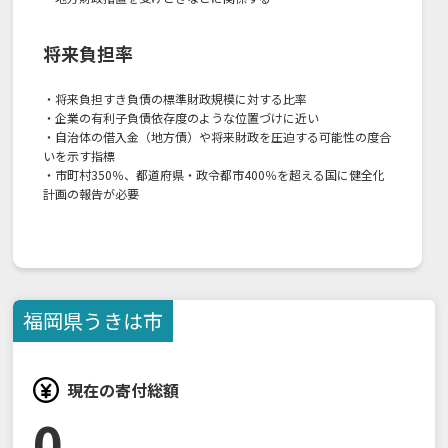
将来負担率
・将来負担すき負債の標準財政規模に対する比率
・企業の有利子負債依存度のような位置づけに近い
・自治体の借入金（地方債）や将来財政を圧迫する可能性の度合
いを示す指標
・市町村350％、都道府県・政令都市400％を超える国に健全化
計画の報告が必要
福岡県
うきは市
現在の寄付総額
0