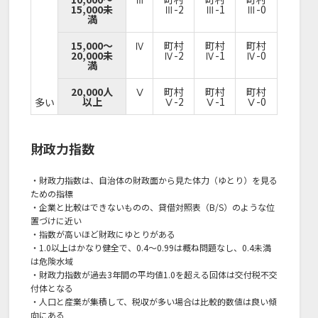
15,000未
Ⅲ-2
Ⅲ-1
Ⅲ-0
満
15,000～
Ⅳ
町村
町村
町村
20,000未
Ⅳ-2
Ⅳ-1
Ⅳ-0
満
20,000人
Ⅴ
町村
町村
町村
以上
Ⅴ-2
Ⅴ-1
Ⅴ-0
多い
財政力指数
・財政力指数は、自治体の財政面から見た体力（ゆとり）を見る
ための指標
・企業と比較はできないものの、貸借対照表（B/S）のような位
置づけに近い
・指数が高いほど財政にゆとりがある
・1.0以上はかなり健全で、0.4～0.99は概ね問題なし、0.4未満
は危険水域
・財政力指数が過去3年間の平均値1.0を超える回体は交付税不交
付体となる
・人口と産業が集積して、税収が多い場合は比較的数値は良い傾
向にある