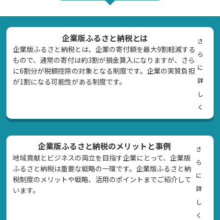
企業版ふるさと納税とは
さ
企業版ふるさと納税とは、企業の寄付額を最大9割軽減する
ら
もので、通常の寄付は約3割が損金算入になりますが、さら
に
に6割分が税額控除の対象となる制度です。企業の実質負担
詳
が1割になる可能性がある制度です。
し
く
企業版ふるさと納税のメリットと事例
さ
地域貢献とビジネスの両立を目指す企業にとって、企業版
ら
ふるさと納税は重要な戦略の一環です。企業版ふるさと納
に
税制度のメリットや戦略、活用のポイントまでご紹介して
詳
います。
し
く