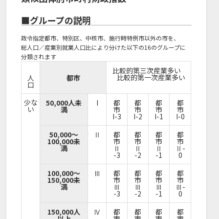
■グループの説明
政令指定都市、特別区、中核市、施行時特例市以外の市を、
総人口／産業別就業人口比により分けた以下の16のグループに
分類されます
比較的第三次産業多い
比較的第一次産業多い
人
都市
口
少な
50,000人未
I
都
都
都
都
い
満
市
市
市
市
I-3
I-2
I-1
I-0
50,000～
Ⅱ
都
都
都
都
100,000未
市
市
市
市
満
Ⅱ
Ⅱ
Ⅱ
Ⅱ-
-3
-2
-1
0
100,000～
Ⅲ
都
都
都
都
150,000未
市
市
市
市
満
Ⅲ
Ⅲ
Ⅲ
Ⅲ-
-3
-2
-1
0
150,000人
Ⅳ
都
都
都
都
以上
市
市
市
市