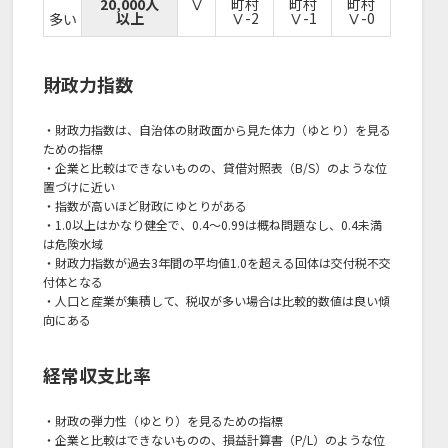
20,000人
Ⅴ
町村
町村
町村
以上
Ⅴ-2
Ⅴ-1
Ⅴ-0
多い
財政力指数
・財政力指数は、自治体の財政面から見た体力（ゆとり）を見る
ための指標
・企業と比較はできないものの、貸借対照表（B/S）のような位
置づけに近い
・指数が高いほど財政にゆとりがある
・1.0以上はかなり健全で、0.4～0.99は概ね問題なし、0.4未満
は危険水域
・財政力指数が過去3年間の平均値1.0を超える回体は交付税不交
付体となる
・人口と産業が集積して、税収が多い場合は比較的数値は良い傾
向にある
経常収支比率
・財政の弾力性（ゆとり）を見るための指標
・企業と比較はできないものの、損益計算書（P/L）のような位