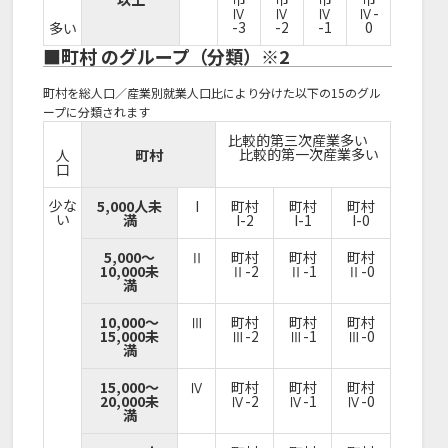
Ⅳ
Ⅳ
Ⅳ
Ⅳ-
-3
-2
-1
0
多い
■町村 のグループ（分類）※2
町村を総人口／産業別就業人口比により分けた以下の15のグル
ープに分類されます
比較的第三次産業多い
比較的第一次産業多い
人
町村
口
少な
5,000人未
I
町村
町村
町村
い
満
I-2
I-1
I-0
5,000～
Ⅱ
町村
町村
町村
10,000未
Ⅱ-2
Ⅱ-1
Ⅱ-0
満
10,000～
Ⅲ
町村
町村
町村
15,000未
Ⅲ-2
Ⅲ-1
Ⅲ-0
満
15,000～
Ⅳ
町村
町村
町村
20,000未
Ⅳ-2
Ⅳ-1
Ⅳ-0
満