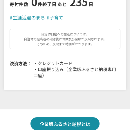
0
235
寄付件数
件
終了日 あと
日
#
生涯活躍のまち
#
子育て
自治体口座への振込については、
自治体の担当者の確認後に件数及び金額が反映されます。
そのため、反映まで時間がかかります。
・
クレジットカード
決済方法：
・
口座振り込み（企業版ふるさと納税専用
口座）
企業版ふるさと納税とは