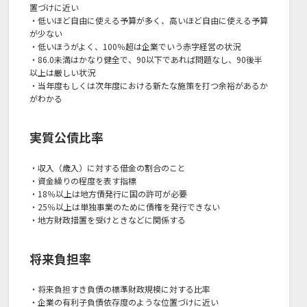
置づけに近い
・低いほど自由に使える予算が多く、高いほど自由に使える予算
が少ない
・低いほうがよく、100％超は企業でいう赤字経営の状況
・86.0未満はかなり健全で、90以下であれば問題なし、90後半
以上は厳しい状況
・当年度もしくは次年度における新たな施策を打つ余裕があるか
がわかる
実質公債比率
・収入（歳入）に対する借金の割合のこと
・資金繰りの程度を表す指標
・18％以上は地方債発行に国の許可が必要
・25％以上は単独事業のために債権を発行できない
・地方財政措置を受けときなどに関係する
将来負担率
・将来負担すき負債の標準財政規模に対する比率
・企業の有利子負債依存度のような位置づけに近い