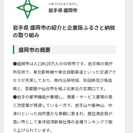
いわてけん
もりおかし
岩手県
盛岡市
岩手県
盛岡市
の紹介と企業版ふるさと納税
の取り組み
盛岡市の概要
●盛岡市は人口約28万人の中核市です。岩手県の県庁
所在地で、東北新幹線や東北自動車道といった交通アク
セスが充実しており、県内沿岸地域、秋田県及び青森
県と、首都圏や仙台市を結ぶ北東北の玄関口です。
●岩手の都市機能が集積し、商業・サービス業等の第
三次産業が発達している一方で、岩手山や姫神山、中
津川といった自然豊かな景観に恵まれ、居住満足度が
高い市として東洋経済新報社等の各種ランキングで取
り上げられています。