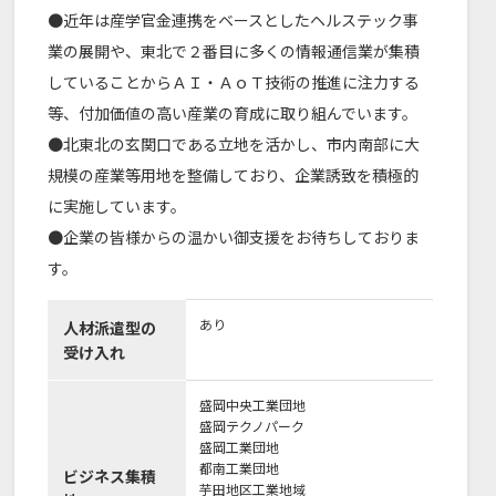
●近年は産学官金連携をベースとしたヘルステック事
業の展開や、東北で２番目に多くの情報通信業が集積
していることからＡＩ・ＡｏＴ技術の推進に注力する
等、付加価値の高い産業の育成に取り組んでいます。
●北東北の玄関口である立地を活かし、市内南部に大
規模の産業等用地を整備しており、企業誘致を積極的
に実施しています。
●企業の皆様からの温かい御支援をお待ちしておりま
す。
あり
人材派遣型の
受け入れ
盛岡中央工業団地
盛岡テクノパーク
盛岡工業団地
都南工業団地
ビジネス集積
芋田地区工業地域