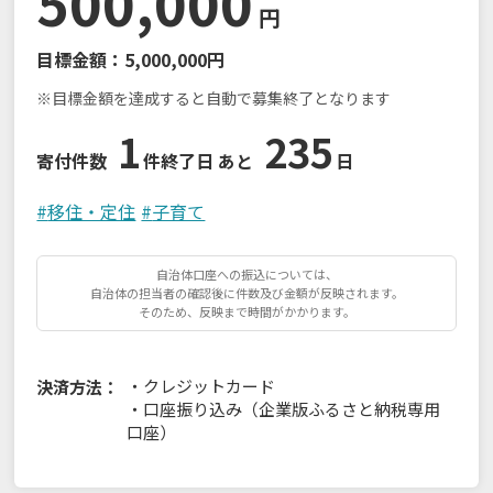
500,000
円
目標金額：
5,000,000円
※目標金額を達成すると自動で募集終了となります
1
235
寄付件数
件
終了日 あと
日
#
移住・定住
#
子育て
自治体口座への振込については、
自治体の担当者の確認後に件数及び金額が反映されます。
そのため、反映まで時間がかかります。
・
クレジットカード
決済方法：
・
口座振り込み（企業版ふるさと納税専用
口座）