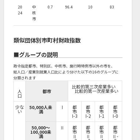
20
中
0.7
96.4
10
83
24
核
市
類似団体別市町村財政指数
■グループの説明
政令指定都市、特別区、中核市、施行時特例市以外の市を、
総人口／産業別就業人口比により分けた以下の16のグループに
分類されます
比較的第三次産業多い
比較的第一次産業多い
人
都市
口
少な
50,000人未
I
都
都
都
都
い
満
市
市
市
市
I-3
I-2
I-1
I-0
50,000～
Ⅱ
都
都
都
都
100,000未
市
市
市
市
満
Ⅱ
Ⅱ
Ⅱ
Ⅱ-