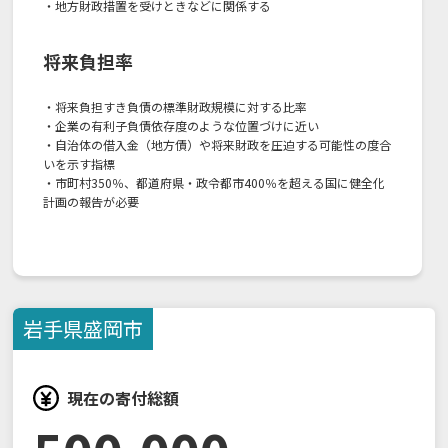
・地方財政措置を受けときなどに関係する
将来負担率
・将来負担すき負債の標準財政規模に対する比率
・企業の有利子負債依存度のような位置づけに近い
・自治体の借入金（地方債）や将来財政を圧迫する可能性の度合
いを示す指標
・市町村350％、都道府県・政令都市400％を超える国に健全化
計画の報告が必要
岩手県
盛岡市
現在の寄付総額