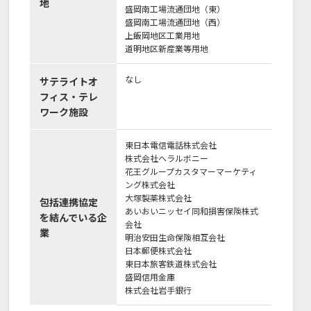
地
盛岡南工場流通団地（東）
盛岡南工場流通団地（西）
上飯岡地区工業用地
道明地区新産業等用地
なし
サテライトオ
フィス・テレ
ワーク施設
東日本電信電話株式会社
株式会社ヘラルボニー
花王グループカスタマーマーケティ
ング株式会社
大塚製薬株式会社
包括連携協定
あいおいニッセイ同和損害保険株式
を結んでいる企
会社
業
明治安田生命保険相互会社
日本郵便株式会社
東日本旅客鉄道株式会社
盛岡信用金庫
株式会社岩手銀行