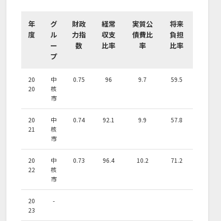
年
グ
財政
経常
実質公
将来
度
ル
力指
収支
債費比
負担
ー
数
比率
率
比率
プ
20
中
0.75
96
9.7
59.5
20
核
市
20
中
0.74
92.1
9.9
57.8
21
核
市
20
中
0.73
96.4
10.2
71.2
22
核
市
20
-
23