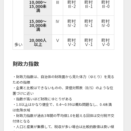
10,000～
Ⅲ
町村
町村
町村
15,000未
Ⅲ-2
Ⅲ-1
Ⅲ-0
満
15,000～
Ⅳ
町村
町村
町村
20,000未
Ⅳ-2
Ⅳ-1
Ⅳ-0
満
20,000人
Ⅴ
町村
町村
町村
以上
Ⅴ-2
Ⅴ-1
Ⅴ-0
多い
財政力指数
・財政力指数は、自治体の財政面から見た体力（ゆとり）を見る
ための指標
・企業と比較はできないものの、貸借対照表（B/S）のような位
置づけに近い
・指数が高いほど財政にゆとりがある
・1.0以上はかなり健全で、0.4～0.99は概ね問題なし、0.4未満
は危険水域
・財政力指数が過去3年間の平均値1.0を超える回体は交付税不交
付体となる
・人口と産業が集積して、税収が多い場合は比較的数値は良い傾