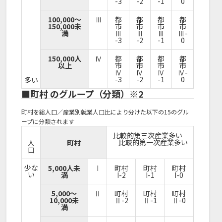
-3
-2
-1
0
100,000～
Ⅲ
都
都
都
都
150,000未
市
市
市
市
満
Ⅲ
Ⅲ
Ⅲ
Ⅲ-
-3
-2
-1
0
150,000人
Ⅳ
都
都
都
都
以上
市
市
市
市
Ⅳ
Ⅳ
Ⅳ
Ⅳ-
-3
-2
-1
0
多い
■町村 のグループ（分類）※2
町村を総人口／産業別就業人口比により分けた以下の15のグル
ープに分類されます
比較的第三次産業多い
比較的第一次産業多い
人
町村
口
少な
5,000人未
I
町村
町村
町村
い
満
I-2
I-1
I-0
5,000～
Ⅱ
町村
町村
町村
10,000未
Ⅱ-2
Ⅱ-1
Ⅱ-0
満