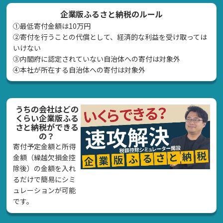
企業版ふるさと納税のルール
①最低寄付金額は10万円
②寄付を行うことの代償として、経済的な利益を受け取っては
いけない
➂内閣府に認定されていない自治体への寄付は対象外
④本社が所在する自治体への寄付は対象外
うちの会社はどの
くらい企業版ふる
さと納税ができる
の？
寄付予定金額と所得
金額（繰越欠損金控
除後）の金額を入れ
るだけで簡易にシミ
ュレーションが可能
です。