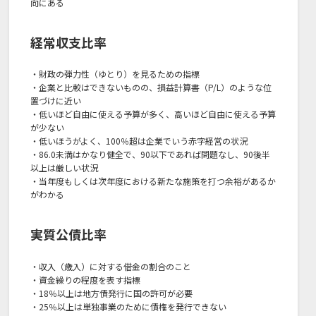
向にある
経常収支比率
・財政の弾力性（ゆとり）を見るための指標
・企業と比較はできないものの、損益計算書（P/L）のような位
置づけに近い
・低いほど自由に使える予算が多く、高いほど自由に使える予算
が少ない
・低いほうがよく、100％超は企業でいう赤字経営の状況
・86.0未満はかなり健全で、90以下であれば問題なし、90後半
以上は厳しい状況
・当年度もしくは次年度における新たな施策を打つ余裕があるか
がわかる
実質公債比率
・収入（歳入）に対する借金の割合のこと
・資金繰りの程度を表す指標
・18％以上は地方債発行に国の許可が必要
・25％以上は単独事業のために債権を発行できない