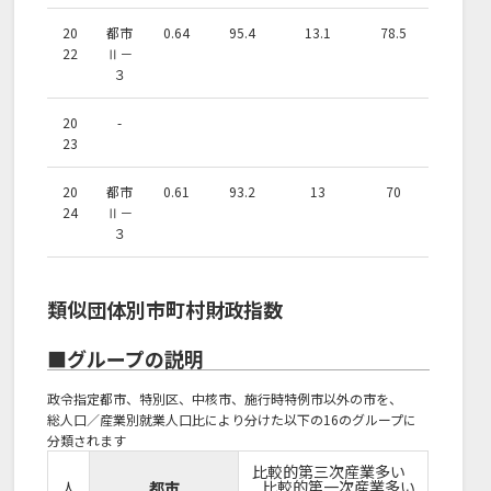
20
都市
0.64
95.4
13.1
78.5
22
Ⅱ－
３
20
-
23
20
都市
0.61
93.2
13
70
24
Ⅱ－
３
類似団体別市町村財政指数
■グループの説明
政令指定都市、特別区、中核市、施行時特例市以外の市を、
総人口／産業別就業人口比により分けた以下の16のグループに
分類されます
比較的第三次産業多い
比較的第一次産業多い
人
都市