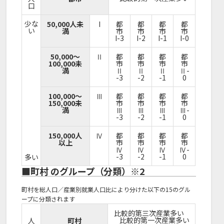
口
少な
50,000人未
I
都
都
都
都
い
満
市
市
市
市
I-3
I-2
I-1
I-0
50,000～
Ⅱ
都
都
都
都
100,000未
市
市
市
市
満
Ⅱ
Ⅱ
Ⅱ
Ⅱ-
-3
-2
-1
0
100,000～
Ⅲ
都
都
都
都
150,000未
市
市
市
市
満
Ⅲ
Ⅲ
Ⅲ
Ⅲ-
-3
-2
-1
0
150,000人
Ⅳ
都
都
都
都
以上
市
市
市
市
Ⅳ
Ⅳ
Ⅳ
Ⅳ-
-3
-2
-1
0
多い
■町村 のグループ（分類）※2
町村を総人口／産業別就業人口比により分けた以下の15のグル
ープに分類されます
比較的第三次産業多い
比較的第一次産業多い
人
町村