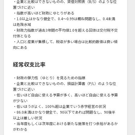
・企業と比較はできないものの、貸借対照表（B/S）のような位
置づけに近い
・指数が高いほど財政にゆとりがある
・1.0以上はかなり健全で、0.4～0.99は概ね問題なし、0.4未満
は危険水域
・財政力指数が過去3年間の平均値1.0を超える回体は交付税不交
付体となる
・人口と産業が集積して、税収が多い場合は比較的数値は良い傾
向にある
経常収支比率
・財政の弾力性（ゆとり）を見るための指標
・企業と比較はできないものの、損益計算書（P/L）のような位
置づけに近い
・低いほど自由に使える予算が多く、高いほど自由に使える予算
が少ない
・低いほうがよく、100％超は企業でいう赤字経営の状況
・86.0未満はかなり健全で、90以下であれば問題なし、90後半
以上は厳しい状況
・当年度もしくは次年度における新たな施策を打つ余裕があるか
がわかる