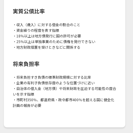
実質公債比率
・収入（歳入）に対する借金の割合のこと
・資金繰りの程度を表す指標
・18％以上は地方債発行に国の許可が必要
・25％以上は単独事業のために債権を発行できない
・地方財政措置を受けときなどに関係する
将来負担率
・将来負担すき負債の標準財政規模に対する比率
・企業の有利子負債依存度のような位置づけに近い
・自治体の借入金（地方債）や将来財政を圧迫する可能性の度合
いを示す指標
・市町村350％、都道府県・政令都市400％を超える国に健全化
計画の報告が必要