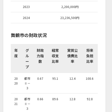
2023
2,200,000
円
2024
23,236,500
円
舞鶴市の財政状況
年
グ
財政
経常
実質公
将来
度
ル
力指
収支
債費比
負担
ー
数
比率
率
比率
プ
20
都市
0.67
95.1
12.4
108.6
20
Ⅱ－
３
20
都市
0.66
89.6
12.8
92.8
21
Ⅱ－
３