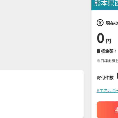
熊本県
現在
0
円
目標金額：
※目標金額
寄付件数
#
エネルギ