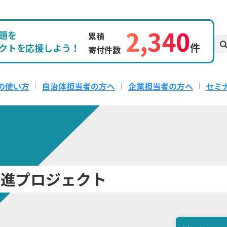
2,340
題を
累積
件
クトを応援しよう！
寄付件数
の使い方
自治体担当者の方へ
企業担当者の方へ
セミ
推進プロジェクト