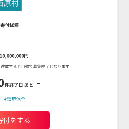
西原村
の寄付総額
10,000,000円
を達成すると自動で募集終了となります
0
-
件
終了日 あと
ー
#
環境保全
寄付をする