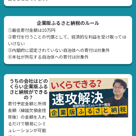
企業版ふるさと納税のルール
①最低寄付金額は10万円
②寄付を行うことの代償として、経済的な利益を受け取っては
いけない
➂内閣府に認定されていない自治体への寄付は対象外
④本社が所在する自治体への寄付は対象外
うちの会社はどの
くらい企業版ふる
さと納税ができる
の？
寄付予定金額と所得
金額（繰越欠損金控
除後）の金額を入れ
るだけで簡易にシミ
ュレーションが可能