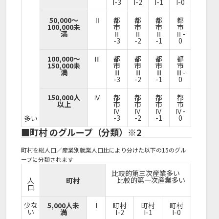
I-3
I-2
I-1
I-0
50,000～
Ⅱ
都
都
都
都
100,000未
市
市
市
市
満
Ⅱ
Ⅱ
Ⅱ
Ⅱ-
-3
-2
-1
0
100,000～
Ⅲ
都
都
都
都
150,000未
市
市
市
市
満
Ⅲ
Ⅲ
Ⅲ
Ⅲ-
-3
-2
-1
0
150,000人
Ⅳ
都
都
都
都
以上
市
市
市
市
Ⅳ
Ⅳ
Ⅳ
Ⅳ-
-3
-2
-1
0
多い
■町村 のグループ（分類）※2
町村を総人口／産業別就業人口比により分けた以下の15のグル
ープに分類されます
比較的第三次産業多い
比較的第一次産業多い
人
町村
口
少な
5,000人未
I
町村
町村
町村
い
満
I-2
I-1
I-0