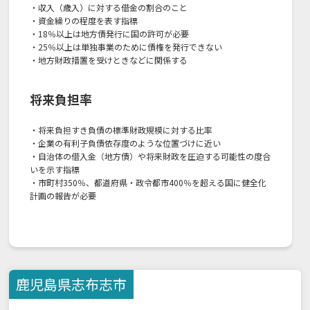
・収入（歳入）に対する借金の割合のこと
・資金繰りの程度を表す指標
・18％以上は地方債発行に国の許可が必要
・25％以上は単独事業のために債権を発行できない
・地方財政措置を受けときなどに関係する
将来負担率
・将来負担すき負債の標準財政規模に対する比率
・企業の有利子負債依存度のような位置づけに近い
・自治体の借入金（地方債）や将来財政を圧迫する可能性の度合
いを示す指標
・市町村350％、都道府県・政令都市400％を超える国に健全化
計画の報告が必要
鹿児島県
志布志市