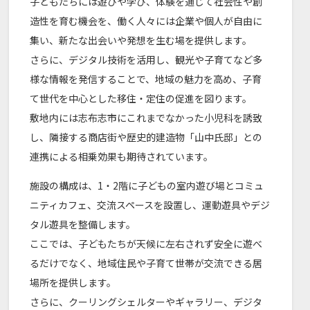
子どもたちには遊びや学び、体験を通じて社会性や創
造性を育む機会を、働く人々には企業や個人が自由に
集い、新たな出会いや発想を生む場を提供します。
さらに、デジタル技術を活用し、観光や子育てなど多
様な情報を発信することで、地域の魅力を高め、子育
て世代を中心とした移住・定住の促進を図ります。
敷地内には志布志市にこれまでなかった小児科を誘致
し、隣接する商店街や歴史的建造物「山中氏邸」との
連携による相乗効果も期待されています。
施設の構成は、1・2階に子どもの室内遊び場とコミュ
ニティカフェ、交流スペースを設置し、運動遊具やデジ
タル遊具を整備します。
ここでは、子どもたちが天候に左右されず安全に遊べ
るだけでなく、地域住民や子育て世帯が交流できる居
場所を提供します。
さらに、クーリングシェルターやギャラリー、デジタ