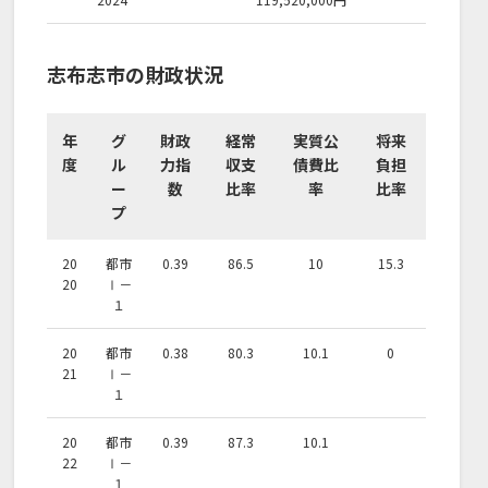
志布志市の財政状況
年
グ
財政
経常
実質公
将来
度
ル
力指
収支
債費比
負担
ー
数
比率
率
比率
プ
20
都市
0.39
86.5
10
15.3
20
Ⅰ－
１
20
都市
0.38
80.3
10.1
0
21
Ⅰ－
１
20
都市
0.39
87.3
10.1
22
Ⅰ－
１