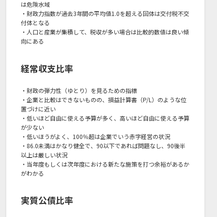
は危険水域
・財政力指数が過去3年間の平均値1.0を超える回体は交付税不交
付体となる
・人口と産業が集積して、税収が多い場合は比較的数値は良い傾
向にある
経常収支比率
・財政の弾力性（ゆとり）を見るための指標
・企業と比較はできないものの、損益計算書（P/L）のような位
置づけに近い
・低いほど自由に使える予算が多く、高いほど自由に使える予算
が少ない
・低いほうがよく、100％超は企業でいう赤字経営の状況
・86.0未満はかなり健全で、90以下であれば問題なし、90後半
以上は厳しい状況
・当年度もしくは次年度における新たな施策を打つ余裕があるか
がわかる
実質公債比率