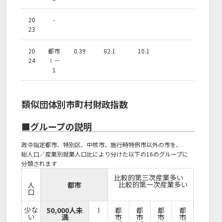
20
-
23
20
都市
0.39
82.1
10.1
24
Ⅰ－
１
類似団体別市町村財政指数
■グループの説明
政令指定都市、特別区、中核市、施行時特例市以外の市を、
総人口／産業別就業人口比により分けた以下の16のグループに
分類されます
比較的第三次産業多い
比較的第一次産業多い
人
都市
口
少な
50,000人未
I
都
都
都
都
い
満
市
市
市
市