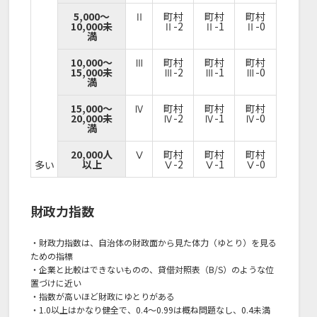
5,000～
Ⅱ
町村
町村
町村
10,000未
Ⅱ-2
Ⅱ-1
Ⅱ-0
満
10,000～
Ⅲ
町村
町村
町村
15,000未
Ⅲ-2
Ⅲ-1
Ⅲ-0
満
15,000～
Ⅳ
町村
町村
町村
20,000未
Ⅳ-2
Ⅳ-1
Ⅳ-0
満
20,000人
Ⅴ
町村
町村
町村
以上
Ⅴ-2
Ⅴ-1
Ⅴ-0
多い
財政力指数
・財政力指数は、自治体の財政面から見た体力（ゆとり）を見る
ための指標
・企業と比較はできないものの、貸借対照表（B/S）のような位
置づけに近い
・指数が高いほど財政にゆとりがある
・1.0以上はかなり健全で、0.4～0.99は概ね問題なし、0.4未満