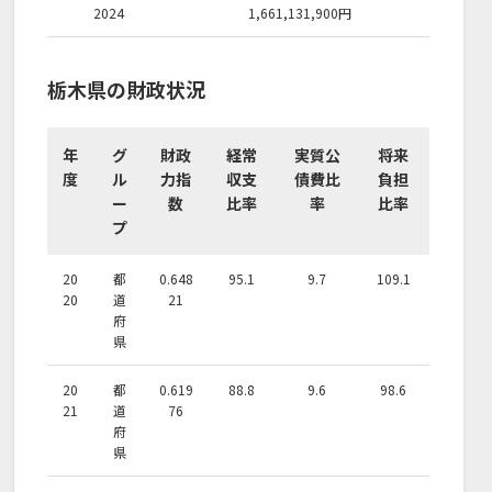
2024
1,661,131,900
円
栃木県の財政状況
年
グ
財政
経常
実質公
将来
度
ル
力指
収支
債費比
負担
ー
数
比率
率
比率
プ
20
都
0.648
95.1
9.7
109.1
20
道
21
府
県
20
都
0.619
88.8
9.6
98.6
21
道
76
府
県