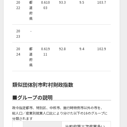
20
都
0.610
93.3
9.5
103.7
22
道
03
府
県
20
-
23
20
都
0.619
92.8
9.4
102.9
24
道
11
府
県
類似団体別市町村財政指数
■グループの説明
政令指定都市、特別区、中核市、施行時特例市以外の市を、
総人口／産業別就業人口比により分けた以下の16のグループに
分類されます
比較的第三次産業多い