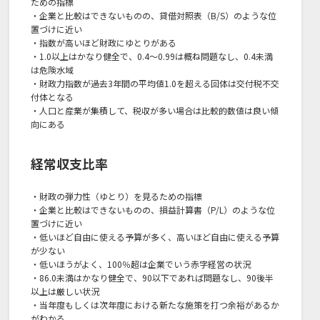
ための指標
・企業と比較はできないものの、貸借対照表（B/S）のような位
置づけに近い
・指数が高いほど財政にゆとりがある
・1.0以上はかなり健全で、0.4～0.99は概ね問題なし、0.4未満
は危険水域
・財政力指数が過去3年間の平均値1.0を超える回体は交付税不交
付体となる
・人口と産業が集積して、税収が多い場合は比較的数値は良い傾
向にある
経常収支比率
・財政の弾力性（ゆとり）を見るための指標
・企業と比較はできないものの、損益計算書（P/L）のような位
置づけに近い
・低いほど自由に使える予算が多く、高いほど自由に使える予算
が少ない
・低いほうがよく、100％超は企業でいう赤字経営の状況
・86.0未満はかなり健全で、90以下であれば問題なし、90後半
以上は厳しい状況
・当年度もしくは次年度における新たな施策を打つ余裕があるか
がわかる