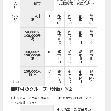
比較的第一次産業多い
人
都市
口
少な
50,000人未
I
都
都
都
都
い
満
市
市
市
市
I-3
I-2
I-1
I-0
50,000～
Ⅱ
都
都
都
都
100,000未
市
市
市
市
満
Ⅱ
Ⅱ
Ⅱ
Ⅱ-
-3
-2
-1
0
100,000～
Ⅲ
都
都
都
都
150,000未
市
市
市
市
満
Ⅲ
Ⅲ
Ⅲ
Ⅲ-
-3
-2
-1
0
150,000人
Ⅳ
都
都
都
都
以上
市
市
市
市
Ⅳ
Ⅳ
Ⅳ
Ⅳ-
-3
-2
-1
0
多い
■町村 のグループ（分類）※2
町村を総人口／産業別就業人口比により分けた以下の15のグル
ープに分類されます
比較的第三次産業多い