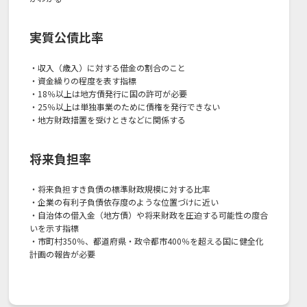
実質公債比率
・収入（歳入）に対する借金の割合のこと
・資金繰りの程度を表す指標
・18％以上は地方債発行に国の許可が必要
・25％以上は単独事業のために債権を発行できない
・地方財政措置を受けときなどに関係する
将来負担率
・将来負担すき負債の標準財政規模に対する比率
・企業の有利子負債依存度のような位置づけに近い
・自治体の借入金（地方債）や将来財政を圧迫する可能性の度合
いを示す指標
・市町村350％、都道府県・政令都市400％を超える国に健全化
計画の報告が必要