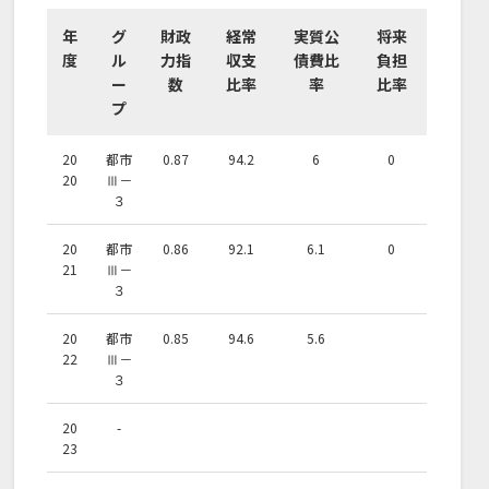
年
グ
財政
経常
実質公
将来
度
ル
力指
収支
債費比
負担
ー
数
比率
率
比率
プ
20
都市
0.87
94.2
6
0
20
Ⅲ－
３
20
都市
0.86
92.1
6.1
0
21
Ⅲ－
３
20
都市
0.85
94.6
5.6
22
Ⅲ－
３
20
-
23