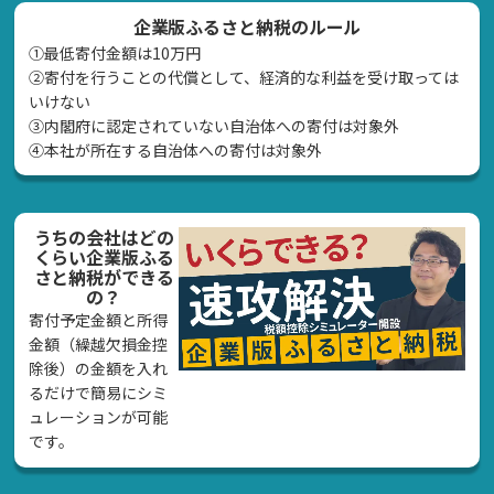
企業版ふるさと納税のルール
①最低寄付金額は10万円
②寄付を行うことの代償として、経済的な利益を受け取っては
いけない
➂内閣府に認定されていない自治体への寄付は対象外
④本社が所在する自治体への寄付は対象外
うちの会社はどの
くらい企業版ふる
さと納税ができる
の？
寄付予定金額と所得
金額（繰越欠損金控
除後）の金額を入れ
るだけで簡易にシミ
ュレーションが可能
です。