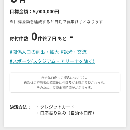
円
目標金額：
5,000,000円
※目標金額を達成すると自動で募集終了となります
0
-
寄付件数
件
終了日 あと
#
関係人口の創出・拡大
#
観光・交流
#
スポーツ(スタジアム・アリーナを除く)
自治体口座への振込については、
自治体の担当者の確認後に件数及び金額が反映されます。
そのため、反映まで時間がかかります。
・
クレジットカード
決済方法：
・
口座振り込み（自治体口座）