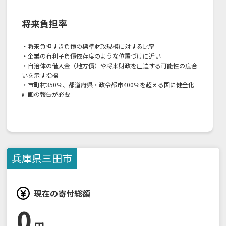
将来負担率
・将来負担すき負債の標準財政規模に対する比率
・企業の有利子負債依存度のような位置づけに近い
・自治体の借入金（地方債）や将来財政を圧迫する可能性の度合
いを示す指標
・市町村350％、都道府県・政令都市400％を超える国に健全化
計画の報告が必要
兵庫県
三田市
現在の寄付総額
0