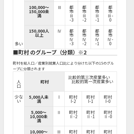
100,000～
Ⅲ
都
都
都
都
150,000未
市
市
市
市
満
Ⅲ
Ⅲ
Ⅲ
Ⅲ-
-3
-2
-1
0
150,000人
Ⅳ
都
都
都
都
以上
市
市
市
市
Ⅳ
Ⅳ
Ⅳ
Ⅳ-
-3
-2
-1
0
多い
■町村 のグループ（分類）※2
町村を総人口／産業別就業人口比により分けた以下の15のグル
ープに分類されます
比較的第三次産業多い
比較的第一次産業多い
人
町村
口
少な
5,000人未
I
町村
町村
町村
い
満
I-2
I-1
I-0
5,000～
Ⅱ
町村
町村
町村
10,000未
Ⅱ-2
Ⅱ-1
Ⅱ-0
満
10,000～
Ⅲ
町村
町村
町村