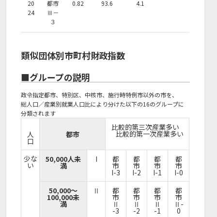
20
都市
0.82
93.6
4.1
24
Ⅲ－
３
類似団体別市町村財政指数
■グループの説明
政令指定都市、特別区、中核市、施行時特例市以外の市を、
総人口／産業別就業人口比により分けた以下の16のグループに
分類されます
比較的第三次産業多い
比較的第一次産業多い
人
都市
口
少な
50,000人未
I
都
都
都
都
い
満
市
市
市
市
I-3
I-2
I-1
I-0
50,000～
Ⅱ
都
都
都
都
100,000未
市
市
市
市
満
Ⅱ
Ⅱ
Ⅱ
Ⅱ-
-3
-2
-1
0