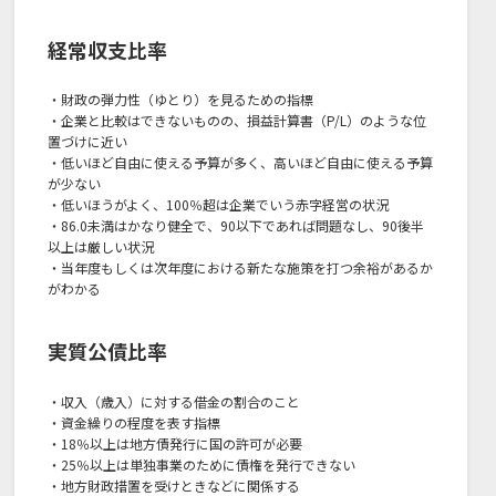
経常収支比率
・財政の弾力性（ゆとり）を見るための指標
・企業と比較はできないものの、損益計算書（P/L）のような位
置づけに近い
・低いほど自由に使える予算が多く、高いほど自由に使える予算
が少ない
・低いほうがよく、100％超は企業でいう赤字経営の状況
・86.0未満はかなり健全で、90以下であれば問題なし、90後半
以上は厳しい状況
・当年度もしくは次年度における新たな施策を打つ余裕があるか
がわかる
実質公債比率
・収入（歳入）に対する借金の割合のこと
・資金繰りの程度を表す指標
・18％以上は地方債発行に国の許可が必要
・25％以上は単独事業のために債権を発行できない
・地方財政措置を受けときなどに関係する