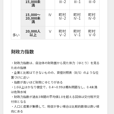
15,000未
Ⅲ-2
Ⅲ-1
Ⅲ-0
満
15,000～
Ⅳ
町村
町村
町村
20,000未
Ⅳ-2
Ⅳ-1
Ⅳ-0
満
20,000人
Ⅴ
町村
町村
町村
以上
Ⅴ-2
Ⅴ-1
Ⅴ-0
多い
財政力指数
・財政力指数は、自治体の財政面から見た体力（ゆとり）を見る
ための指標
・企業と比較はできないものの、貸借対照表（B/S）のような位
置づけに近い
・指数が高いほど財政にゆとりがある
・1.0以上はかなり健全で、0.4～0.99は概ね問題なし、0.4未満
は危険水域
・財政力指数が過去3年間の平均値1.0を超える回体は交付税不交
付体となる
・人口と産業が集積して、税収が多い場合は比較的数値は良い傾
向にある