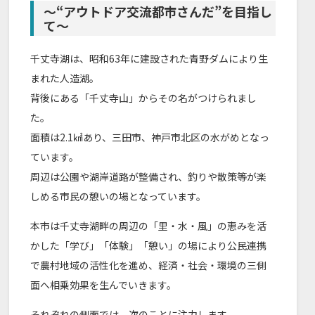
～“アウトドア交流都市さんだ”を目指し
て～
千丈寺湖は、昭和63年に建設された青野ダムにより生
まれた人造湖。
背後にある「千丈寺山」からその名がつけられまし
た。
面積は2.1㎢あり、三田市、神戸市北区の水がめとなっ
ています。
周辺は公園や湖岸道路が整備され、釣りや散策等が楽
しめる市民の憩いの場となっています。
本市は千丈寺湖畔の周辺の「里・水・風」の恵みを活
かした「学び」「体験」「憩い」の場により公民連携
で農村地域の活性化を進め、経済・社会・環境の三側
面へ相乗効果を生んでいきます。
それぞれの側面では、次のことに注力します。