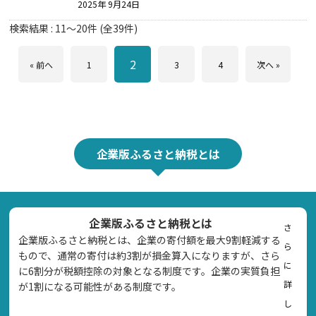
2025年 9月24日
検索結果 :
11
～
20
件 (全
39
件)
2
« 前へ
1
3
4
次へ »
企業版ふるさと納税とは
企業版ふるさと納税とは
さ
企業版ふるさと納税とは、企業の寄付額を最大9割軽減する
ら
もので、通常の寄付は約3割が損金算入になりますが、さら
に
に6割分が税額控除の対象となる制度です。企業の実質負担
詳
が1割になる可能性がある制度です。
し